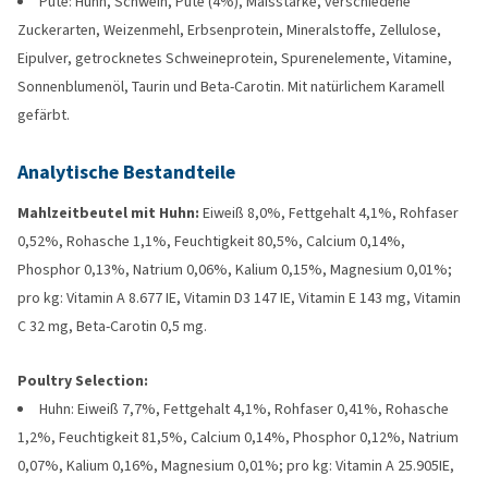
Pute: Huhn, Schwein, Pute (4%), Maisstärke, verschiedene
Zuckerarten, Weizenmehl, Erbsenprotein, Mineralstoffe, Zellulose,
Eipulver, getrocknetes Schweineprotein, Spurenelemente, Vitamine,
Sonnenblumenöl, Taurin und Beta-Carotin. Mit natürlichem Karamell
gefärbt.
Analytische Bestandteile
Mahlzeitbeutel mit Huhn:
Eiweiß 8,0%, Fettgehalt 4,1%, Rohfaser
0,52%, Rohasche 1,1%, Feuchtigkeit 80,5%, Calcium 0,14%,
Phosphor 0,13%, Natrium 0,06%, Kalium 0,15%, Magnesium 0,01%;
pro kg: Vitamin A 8.677 IE, Vitamin D3 147 IE, Vitamin E 143 mg, Vitamin
C 32 mg, Beta-Carotin 0,5 mg.
Poultry Selection:
Huhn: Eiweiß 7,7%, Fettgehalt 4,1%, Rohfaser 0,41%, Rohasche
1,2%, Feuchtigkeit 81,5%, Calcium 0,14%, Phosphor 0,12%, Natrium
0,07%, Kalium 0,16%, Magnesium 0,01%; pro kg: Vitamin A 25.905IE,