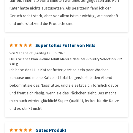
dürfen. Innerhalb von 5 Minuten war alles aufgegessen und Herr
Kater hatte nichts auszusetzen. Als Besitzerin fand ich den
Geruch recht stark, aber vor allem ist mir wichtig, wie nahrhaft
und unterstützend die Produkte sind.
Super tolles Futter von Hills
Von
Marjan1991
,
Freitag 19 Juni 2026
Hill's Science Plan - Feline Adult Mahlzeitbeutel - Poultry Selection - 12
x 85 g
Ich habe das Hills Katzenfutter jetzt seit ein paar Wochen
zuhause und meine Katze ist total begeistert! Jeden Abend
bekommt sie das Nassfutter, und sie setzt sich förmlich davor
und freut sich riesig, wenn sie das Päckchen sieht. Das macht
mich auch wieder glücklich! Super Qualität, lecker für die Katze
und es stinkt nicht!
Gutes Produkt