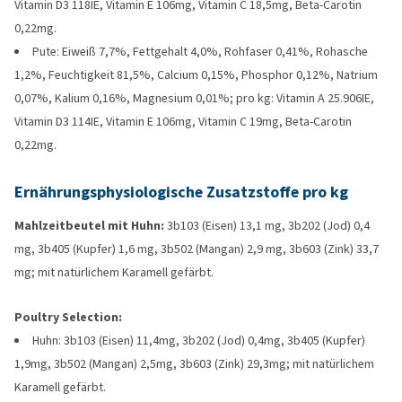
Vitamin D3 118IE, Vitamin E 106mg, Vitamin C 18,5mg, Beta-Carotin
0,22mg.
Pute: Eiweiß 7,7%, Fettgehalt 4,0%, Rohfaser 0,41%, Rohasche
1,2%, Feuchtigkeit 81,5%, Calcium 0,15%, Phosphor 0,12%, Natrium
0,07%, Kalium 0,16%, Magnesium 0,01%; pro kg: Vitamin A 25.906IE,
Vitamin D3 114IE, Vitamin E 106mg, Vitamin C 19mg, Beta-Carotin
0,22mg.
Ernährungsphysiologische Zusatzstoffe pro kg
Mahlzeitbeutel mit Huhn:
3b103 (Eisen) 13,1 mg, 3b202 (Jod) 0,4
mg, 3b405 (Kupfer) 1,6 mg, 3b502 (Mangan) 2,9 mg, 3b603 (Zink) 33,7
mg; mit natürlichem Karamell gefärbt.
Poultry Selection:
Huhn: 3b103 (Eisen) 11,4mg, 3b202 (Jod) 0,4mg, 3b405 (Kupfer)
1,9mg, 3b502 (Mangan) 2,5mg, 3b603 (Zink) 29,3mg; mit natürlichem
Karamell gefärbt.