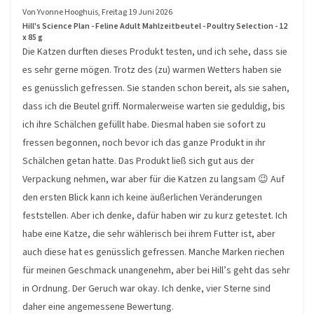
Von
Yvonne Hooghuis
,
Freitag 19 Juni 2026
Hill's Science Plan - Feline Adult Mahlzeitbeutel - Poultry Selection - 12
x 85 g
Die Katzen durften dieses Produkt testen, und ich sehe, dass sie
es sehr gerne mögen. Trotz des (zu) warmen Wetters haben sie
es genüsslich gefressen. Sie standen schon bereit, als sie sahen,
dass ich die Beutel griff. Normalerweise warten sie geduldig, bis
ich ihre Schälchen gefüllt habe. Diesmal haben sie sofort zu
fressen begonnen, noch bevor ich das ganze Produkt in ihr
Schälchen getan hatte. Das Produkt ließ sich gut aus der
Verpackung nehmen, war aber für die Katzen zu langsam 😉 Auf
den ersten Blick kann ich keine äußerlichen Veränderungen
feststellen. Aber ich denke, dafür haben wir zu kurz getestet. Ich
habe eine Katze, die sehr wählerisch bei ihrem Futter ist, aber
auch diese hat es genüsslich gefressen. Manche Marken riechen
für meinen Geschmack unangenehm, aber bei Hill’s geht das sehr
in Ordnung. Der Geruch war okay. Ich denke, vier Sterne sind
daher eine angemessene Bewertung.