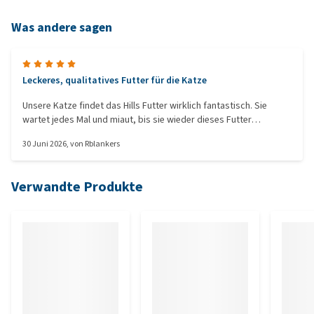
Was andere sagen
Leckeres, qualitatives Futter für die Katze
Unsere Katze findet das Hills Futter wirklich fantastisch. Sie
wartet jedes Mal und miaut, bis sie wieder dieses Futter
bekommt. Also liebt sie es, und wir sind glücklich. Das Futter
30 Juni 2026
, von
Rblankers
riecht auch nicht sehr stark, was für uns angenehm ist, und hat
eine gute Qualität. Insgesamt also ein wirklich gutes Futter für
Ihre Katze!
Verwandte Produkte