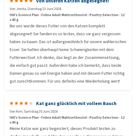
Von unseren Katzen abgesegnet!
Von
Jenita
,
Dienstag 23 Juni 2026
Hill's Science Plan - Feline Adult Mahlzeitbeutel - Poultry Selection - 12
x 85 g
Bei uns wurde dieses Futter von den Katzen komplett
abgesegnet! Sie fanden es so lecker, dass sie ganz vergessen
haben zu kauen. Das ist außergewöhnlich für unsere wählerischen
Esser. Sie hatten überhaupt keine Schwierigkeiten mit dem
Futterwechsel. Ich denke, das liegt an der Zusammensetzung,
die einfach gut passt. Außerdem habe ich bemerkt, dass beide
Damen genau so viel Energie haben und mit diesem Futter richtig
gut zurechtkommen. Für uns definitiv eine Wiederholung wert!
Kat ganz glücklich mit vollem Bauch
Von
Kim
,
Samstag 20 Juni 2026
Hill's Science Plan - Feline Adult Mahlzeitbeutel - Poultry Selection - 12
x 85 g
Meine Katze war ganz begeistert, dieses Produkt testen zu