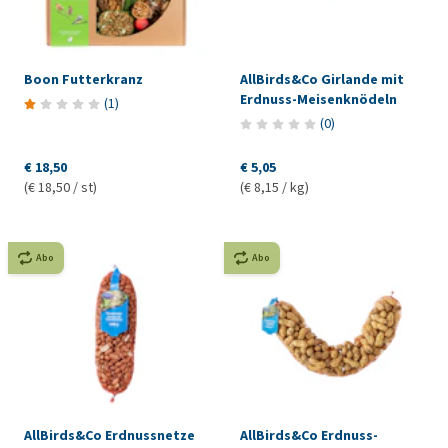
Boon Futterkranz
AllBirds&Co Girlande mit
Erdnuss-Meisenknödeln
(
1
)
(
0
)
€ 18,50
€ 5,05
(€ 18,50 / st)
(€ 8,15 / kg)
Abo
Abo
AllBirds&Co Erdnussnetze
AllBirds&Co Erdnuss-