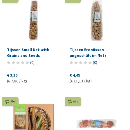
Tijssen Small Net with
Tijssen Erdnüssen
Grains and Seeds
ungeschält im Netz
(
0
)
(
0
)
€ 3,30
€ 4,45
(€ 7,86 / kg)
(€ 11,13 / kg)
Abo
Abo