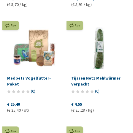
(€ 5,70 / kg)
(€ 5,91 / kg)
Abo
Abo
Medpets Vogelfutter-
Tijssen Netz Mehlwürmer
Paket
Verpackt
(
0
)
(
0
)
€ 25,40
€ 4,55
(€ 25,40 / st)
(€ 25,28 / kg)
Abo
Abo