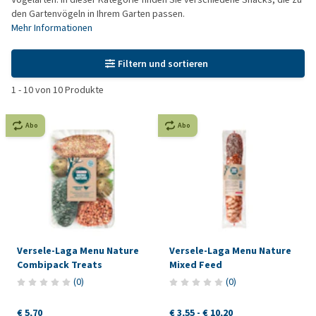
den Gartenvögeln in Ihrem Garten passen.
Mehr Informationen
Filtern und sortieren
1
-
10
von
10
Produkte
Abo
Abo
Versele-Laga Menu Nature
Versele-Laga Menu Nature
Combipack Treats
Mixed Feed
(
0
)
(
0
)
€ 5,70
€ 3,55
-
€ 10,20