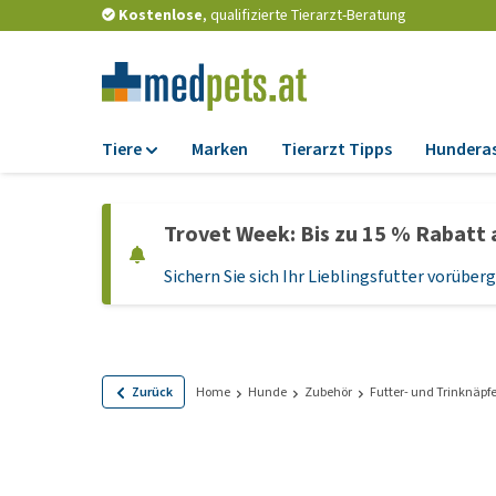
Kostenlose
, qualifizierte Tierarzt-Beratung
Tiere
Marken
Tierarzt Tipps
Hundera
Futter
Trovet Week: Bis zu 15 % Rabatt 
Trockenfutter
Sichern Sie sich Ihr Lieblingsfutter vorübe
Nassfutter
Diätfutter
Welpenfutter und
Leckerlis
Zurück
Home
Hunde
Zubehör
Futter- und Trinknäpf
Hypoallergenes
Hundefutter
Leckerlis