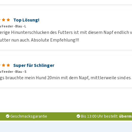
Top Lösung!
 Feeder - Blau - L
erige Hinunterschlucken des Futters ist mit diesem Napf endlich 
utter nun auch. Absolute Empfehlung!!!
Super für Schlinger
 Feeder - Blau - S
gs brauchte mein Hund 20min mit dem Napf, mittlerweile sind es 
Geschmacksgarantie
Bis 13:00 Uhr bestellt:
überm