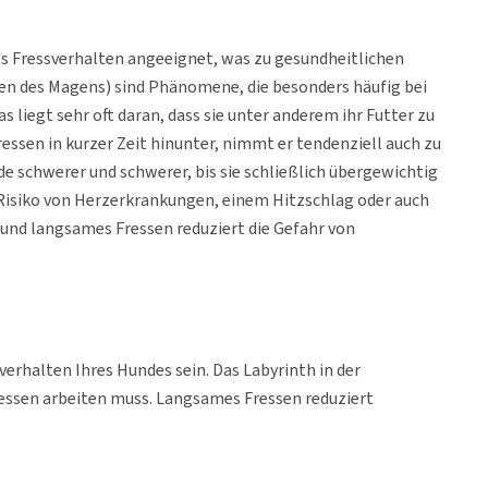
es Fressverhalten angeeignet, was zu gesundheitlichen
n des Magens) sind Phänomene, die besonders häufig bei
iegt sehr oft daran, dass sie unter anderem ihr Futter zu
ressen in kurzer Zeit hinunter, nimmt er tendenziell auch zu
 schwerer und schwerer, bis sie schließlich übergewichtig
 Risiko von Herzerkrankungen, einem Hitzschlag oder auch
nd langsames Fressen reduziert die Gefahr von
verhalten Ihres Hundes sein. Das Labyrinth in der
Fressen arbeiten muss. Langsames Fressen reduziert
ff hergestellt und in verschiedenen Farben und Größen