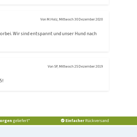
Von
M.Holz
,
Mittwoch 30 Dezember 2020
vorbei. Wir sind entspannt und unser Hund nach
Von
SP
,
Mittwoch 25 Dezember 2019
5!
orgen
geliefert*
Einfacher
Rückversand