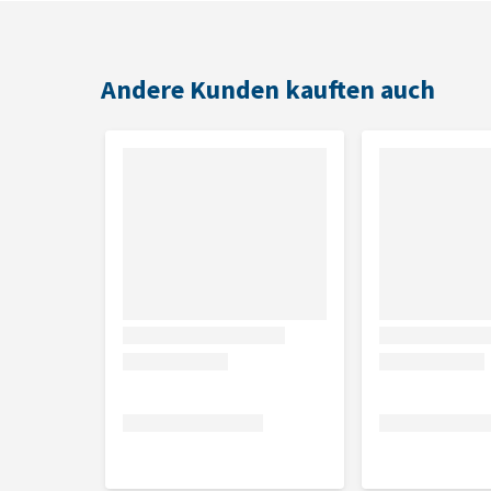
Farben
Der Eat Slow Feeder ist in den Farben: Blau, Grau, Gr
Andere Kunden kauften auch
Größen
Small: Ø 20 cm
Large: Ø 28 cm