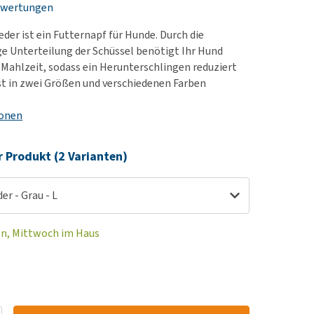
ewertungen
rn-, Nieren- und
berprobleme
der ist ein Futternapf für Hunde. Durch die
ut-/Fellprobleme und
e Unterteilung der Schüssel benötigt Ihr Hund
e Mahlzeit, sodass ein Herunterschlingen reduziert
ckreiz
ist in zwei Größen und verschiedenen Farben
erenproblemen
les ansehen
ionen
r Produkt (2 Varianten)
er - Grau - L
en, Mittwoch im Haus