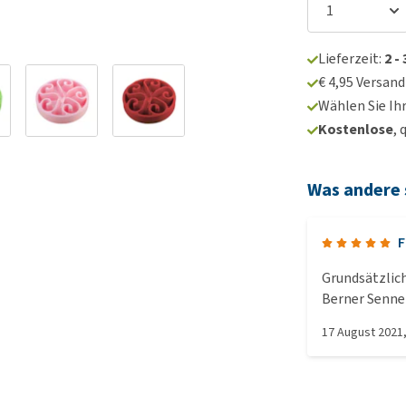
Lieferzeit:
2 -
€ 4,95 Versan
Wählen Sie Ih
Kostenlose
, 
Was andere
F
Grundsätzlich
Berner Senne
zu eng er ko
17 August 2021
dadurch nur e