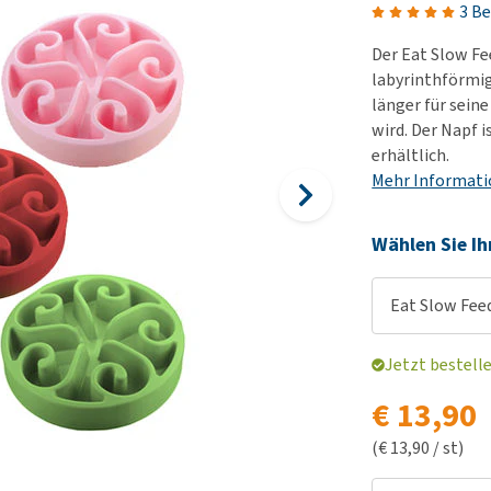
Futter und Trinknapfe
3 B
Ha
Medizinisches Zubehör
Training
Le
Der Eat Slow Fee
Alles ansehen
Hundekotbeutel und
Ha
labyrinthförmig
Halter
länger für sein
Ju
wird. Der Napf 
Alles ansehen
Ni
erhältlich.
Al
Mehr Informat
Wählen Sie Ih
Eat Slow Feed
Jetzt bestell
€ 13,90
(€ 13,90 / st)