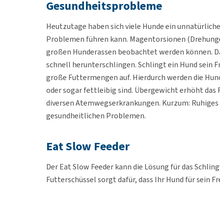
Gesundheitsprobleme
Heutzutage haben sich viele Hunde ein unnatürlich
Problemen führen kann. Magentorsionen (Drehunge
großen Hunderassen beobachtet werden können. Das l
schnell herunterschlingen. Schlingt ein Hund sein F
große Futtermengen auf. Hierdurch werden die Hunde
oder sogar fettleibig sind. Übergewicht erhöht das
diversen Atemwegserkrankungen. Kurzum: Ruhiges u
gesundheitlichen Problemen.
Eat Slow Feeder
Der Eat Slow Feeder kann die Lösung für das Schling
Futterschüssel sorgt dafür, dass Ihr Hund für sein 
Schlingen deutlich. Der Futternapf ist aus Kunststo
erhältlich.