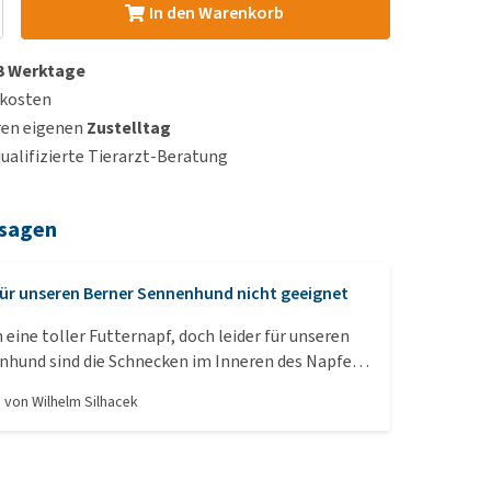
In den Warenkorb
 3 Werktage
dkosten
ren eigenen
Zustelltag
qualifizierte Tierarzt-Beratung
 sagen
ür unseren Berner Sennenhund nicht geeignet
 eine toller Futternapf, doch leider für unseren
nhund sind die Schnecken im Inneren des Napfes
mmt mit der großen Schnauze nicht hinein, und
, von
Wilhelm Silhacek
ine Quälereien für ihm beim Fressen.