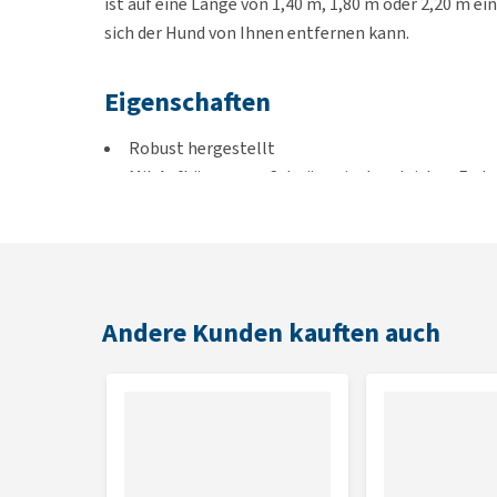
ist auf eine Länge von 1,40 m, 1,80 m oder 2,20 m e
sich der Hund von Ihnen entfernen kann.
Eigenschaften
Robust hergestellt
Mit Aufhänger aus Schnüren in der gleichen Farb
Passendes Halsband erhältlich
Großer Haken zur einfachen Befestigung am Ha
Farbe
Andere Kunden kauften auch
Türkis
Abmessungen
S:
155 x 1 cm
L:
155 x 1,4 cm