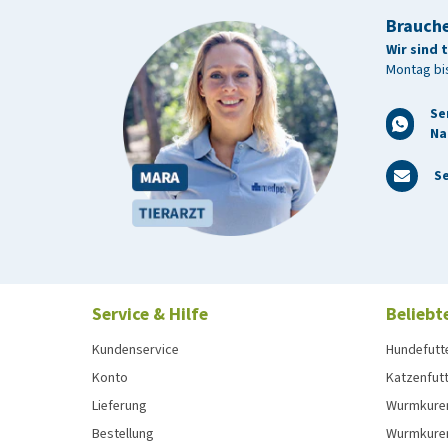
Brauche
Wir sind 
Montag bis
Se
Na
Se
Service & Hilfe
Beliebt
Kundenservice
Hundefutt
Konto
Katzenfut
Lieferung
Wurmkure
Bestellung
Wurmkure