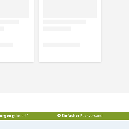
orgen
geliefert*
Einfacher
Rückversand