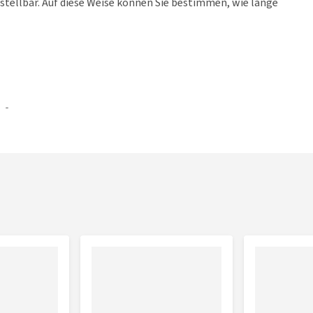
instellbar. Auf diese Weise können Sie bestimmen, wie lange
e 2
lsband