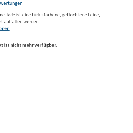
ewertungen
rn-, Nieren- und
berprobleme
 Jade ist eine türkisfarbene, geflochtene Leine,
ut-/Fellprobleme und
rt auffallen werden.
ionen
ckreiz
erenproblemen
t ist nicht mehr verfügbar.
les ansehen