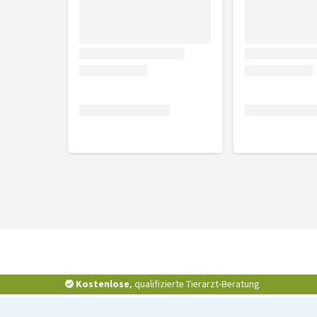
S - extra lang:
220 x 1 cm
L - extra lang:
220 x 1,4 cm
Kostenlose
, qualifizierte Tierarzt-Beratung