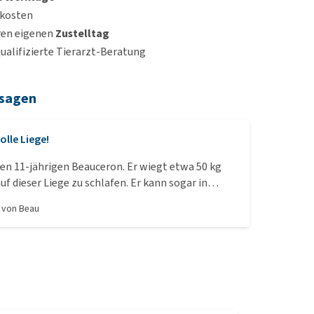
dkosten
ren eigenen
Zustelltag
qualifizierte Tierarzt-Beratung
 sagen
olle Liege!
en 11-jährigen Beauceron. Er wiegt etwa 50 kg
auf dieser Liege zu schlafen. Er kann sogar in
eron-Manier auf dem Rücken darauf schlafen. Wir
, von
Beau
dass wir sie für ihn gekauft haben.