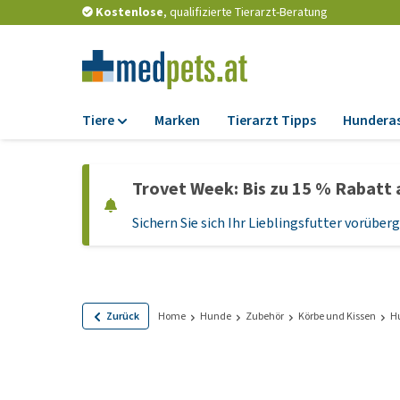
Kostenlose
, qualifizierte Tierarzt-Beratung
Tiere
Marken
Tierarzt Tipps
Hundera
Futter
Trovet Week: Bis zu 15 % Rabatt 
Trockenfutter
Sichern Sie sich Ihr Lieblingsfutter vorübe
Nassfutter
Diätfutter
Welpenfutter und
Leckerlis
Zurück
Home
Hunde
Zubehör
Körbe und Kissen
H
Hypoallergenes
Hundefutter
Leckerlis