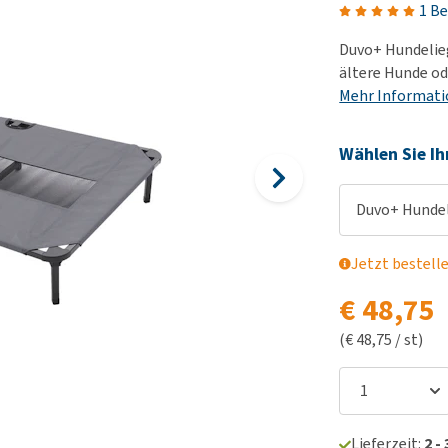
Futter und Trinknapfe
1 B
Ha
Medizinisches Zubehör
Training
Le
Duvo+ Hundeliege
Alles ansehen
Hundekotbeutel und
Ha
ältere Hunde od
Halter
Mehr Informat
Ju
Alles ansehen
Ni
Wählen Sie Ih
Al
Duvo+ Hundeli
Jetzt bestell
€ 48,75
(€ 48,75 / st)
Lieferzeit:
2 -