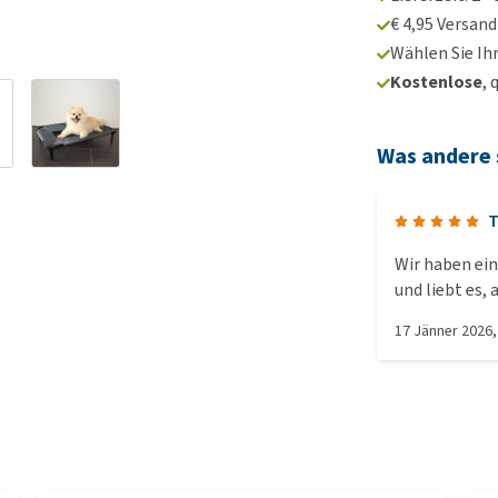
€ 4,95 Versan
Wählen Sie Ih
Kostenlose
, 
Was andere
T
Wir haben ein
und liebt es, 
echter Beauc
17 Jänner 2026
sind so froh, 