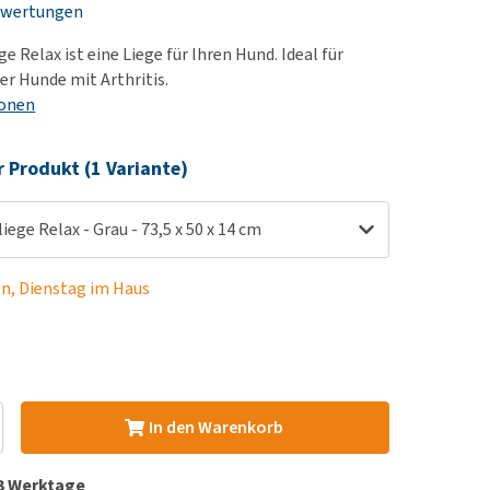
ewertungen
rn-, Nieren- und
berprobleme
 Relax ist eine Liege für Ihren Hund. Ideal für
ut-/Fellprobleme und
er Hunde mit Arthritis.
ionen
ckreiz
erenproblemen
r Produkt (1 Variante)
les ansehen
ege Relax - Grau - 73,5 x 50 x 14 cm
en, Dienstag im Haus
In den Warenkorb
 3 Werktage