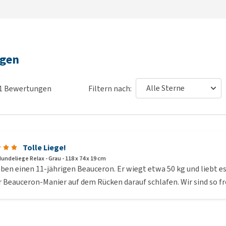
ngen
1
Bewertungen
Filtern nach:
Tolle Liege!
ndeliege Relax - Grau - 118 x 74 x 19 cm
ben einen 11-jährigen Beauceron. Er wiegt etwa 50 kg und liebt es,
 Beauceron-Manier auf dem Rücken darauf schlafen. Wir sind so fro