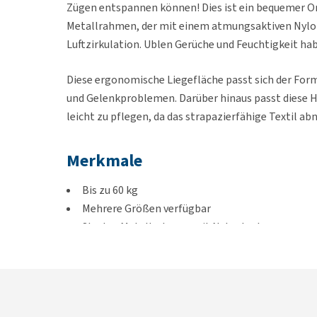
Zügen entspannen können! Dies ist ein bequemer Or
Metallrahmen, der mit einem atmungsaktiven Nylon
Luftzirkulation. Ublen Gerüche und Feuchtigkeit ha
Diese ergonomische Liegefläche passt sich der Form 
und Gelenkproblemen. Darüber hinaus passt diese H
leicht zu pflegen, da das strapazierfähige Textil ab
Merkmale
Bis zu 60 kg
Mehrere Größen verfügbar
Starker Metallrahmen mit Nylontuch
Die Beine sind mit Anti-Kratz-Füßen ausgestatt
Abmessungen