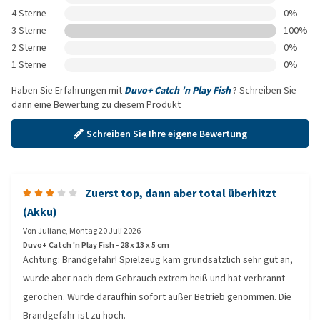
4 Sterne
0%
3 Sterne
100%
2 Sterne
0%
1 Sterne
0%
Haben Sie Erfahrungen mit
Duvo+ Catch 'n Play Fish
? Schreiben Sie
dann eine Bewertung zu diesem Produkt
Schreiben Sie Ihre eigene Bewertung
Zuerst top, dann aber total überhitzt
(Akku)
Von
Juliane
,
Montag 20 Juli 2026
Duvo+ Catch 'n Play Fish - 28 x 13 x 5 cm
Achtung: Brandgefahr! Spielzeug kam grundsätzlich sehr gut an,
wurde aber nach dem Gebrauch extrem heiß und hat verbrannt
gerochen. Wurde daraufhin sofort außer Betrieb genommen. Die
Brandgefahr ist zu hoch.