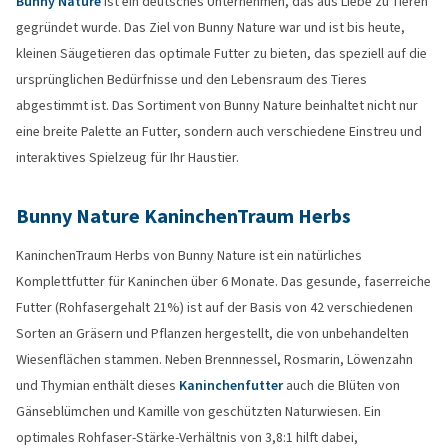
Bunny Nature
ist ein deutsches Unternehmen, das aus Liebe zu Tieren
gegründet wurde. Das Ziel von Bunny Nature war und ist bis heute,
kleinen Säugetieren das optimale Futter zu bieten, das speziell auf die
ursprünglichen Bedürfnisse und den Lebensraum des Tieres
abgestimmt ist. Das Sortiment von Bunny Nature beinhaltet nicht nur
eine breite Palette an Futter, sondern auch verschiedene Einstreu und
interaktives Spielzeug für Ihr Haustier.
Bunny Nature KaninchenTraum Herbs
KaninchenTraum Herbs von Bunny Nature ist ein natürliches
Komplettfutter für Kaninchen über 6 Monate. Das gesunde, faserreiche
Futter (Rohfasergehalt 21%) ist auf der Basis von 42 verschiedenen
Sorten an Gräsern und Pflanzen hergestellt, die von unbehandelten
Wiesenflächen stammen. Neben Brennnessel, Rosmarin, Löwenzahn
und Thymian enthält dieses
Kaninchenfutter
auch die Blüten von
Gänseblümchen und Kamille von geschützten Naturwiesen. Ein
optimales Rohfaser-Stärke-Verhältnis von 3,8:1 hilft dabei,