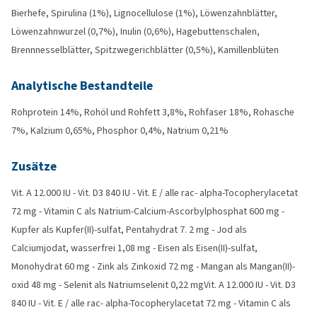
Bierhefe, Spirulina (1%), Lignocellulose (1%), Löwenzahnblätter,
Löwenzahnwurzel (0,7%), Inulin (0,6%), Hagebuttenschalen,
Brennnesselblätter, Spitzwegerichblätter (0,5%), Kamillenblüten
Analytische Bestandteile
Rohprotein 14%, Rohöl und Rohfett 3,8%, Rohfaser 18%, Rohasche
7%, Kalzium 0,65%, Phosphor 0,4%, Natrium 0,21%
Zusätze
Vit. A 12.000 IU - Vit. D3 840 IU - Vit. E / alle rac- alpha-Tocopherylacetat
72 mg - Vitamin C als Natrium-Calcium-Ascorbylphosphat 600 mg -
Kupfer als Kupfer(II)-sulfat, Pentahydrat 7. 2 mg - Jod als
Calciumjodat, wasserfrei 1,08 mg - Eisen als Eisen(II)-sulfat,
Monohydrat 60 mg - Zink als Zinkoxid 72 mg - Mangan als Mangan(II)-
oxid 48 mg - Selenit als Natriumselenit 0,22 mgVit. A 12.000 IU - Vit. D3
840 IU - Vit. E / alle rac- alpha-Tocopherylacetat 72 mg - Vitamin C als