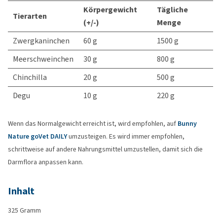
Körpergewicht
Tägliche
Tierarten
(+/-)
Menge
Zwergkaninchen
60 g
1500 g
Meerschweinchen
30 g
800 g
Chinchilla
20 g
500 g
Degu
10 g
220 g
Wenn das Normalgewicht erreicht ist, wird empfohlen, auf
Bunny
Nature goVet DAILY
umzusteigen. Es wird immer empfohlen,
schrittweise auf andere Nahrungsmittel umzustellen, damit sich die
Darmflora anpassen kann.
Inhalt
325 Gramm