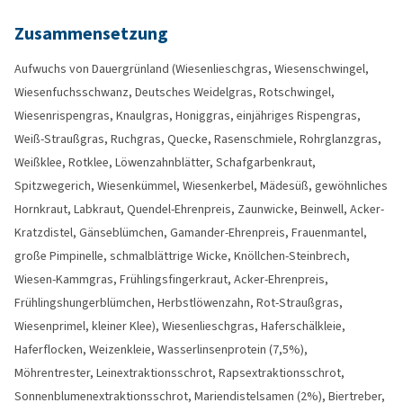
Zusammensetzung
Aufwuchs von Dauergrünland (Wiesenlieschgras, Wiesenschwingel,
Wiesenfuchsschwanz, Deutsches Weidelgras, Rotschwingel,
Wiesenrispengras, Knaulgras, Honiggras, einjähriges Rispengras,
Weiß-Straußgras, Ruchgras, Quecke, Rasenschmiele, Rohrglanzgras,
Weißklee, Rotklee, Löwenzahnblätter, Schafgarbenkraut,
Spitzwegerich, Wiesenkümmel, Wiesenkerbel, Mädesüß, gewöhnliches
Hornkraut, Labkraut, Quendel-Ehrenpreis, Zaunwicke, Beinwell, Acker-
Kratzdistel, Gänseblümchen, Gamander-Ehrenpreis, Frauenmantel,
große Pimpinelle, schmalblättrige Wicke, Knöllchen-Steinbrech,
Wiesen-Kammgras, Frühlingsfingerkraut, Acker-Ehrenpreis,
Frühlingshungerblümchen, Herbstlöwenzahn, Rot-Straußgras,
Wiesenprimel, kleiner Klee), Wiesenlieschgras, Haferschälkleie,
Haferflocken, Weizenkleie, Wasserlinsenprotein (7,5%),
Möhrentrester, Leinextraktionsschrot, Rapsextraktionsschrot,
Sonnenblumenextraktionsschrot, Mariendistelsamen (2%), Biertreber,