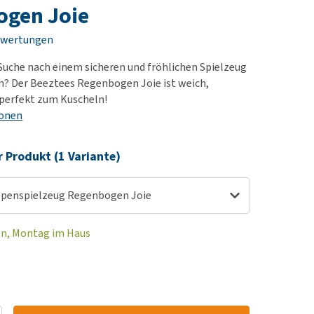
rn-, Nieren- und
ogen Joie
berprobleme
ewertungen
ut-/Fellprobleme und
r Suche nach einem sicheren und fröhlichen Spielzeug
ckreiz
n? Der Beeztees Regenbogen Joie ist weich,
erenproblemen
 perfekt zum Kuscheln!
les ansehen
ionen
r Produkt (1 Variante)
lpenspielzeug Regenbogen Joie
en, Montag im Haus