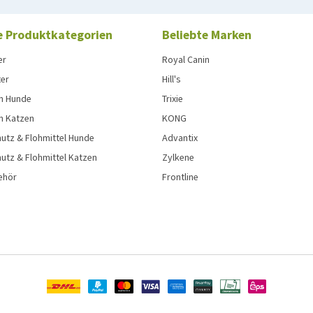
e Produktkategorien
Beliebte Marken
er
Royal Canin
ter
Hill's
n Hunde
Trixie
n Katzen
KONG
utz & Flohmittel Hunde
Advantix
utz & Flohmittel Katzen
Zylkene
ehör
Frontline