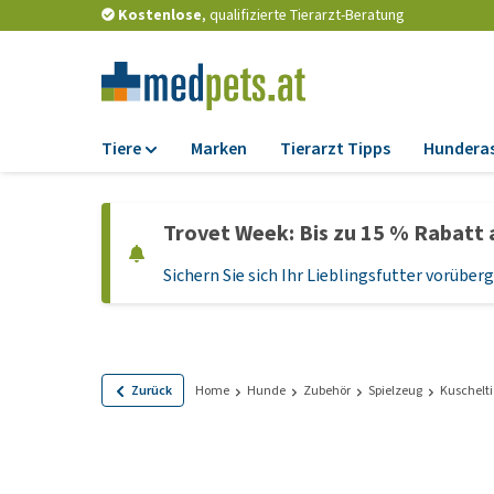
Kostenlose
, qualifizierte Tierarzt-Beratung
Tiere
Marken
Tierarzt Tipps
Hundera
Futter
Trovet Week: Bis zu 15 % Rabatt 
Trockenfutter
Sichern Sie sich Ihr Lieblingsfutter vorübe
Nassfutter
Diätfutter
Welpenfutter und
Leckerlis
Zurück
Home
Hunde
Zubehör
Spielzeug
Kuschelti
Hypoallergenes
Hundefutter
Leckerlis