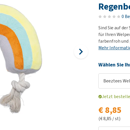
Futter und Trinknapfe
Ha
Regenb
Medizinisches Zubehör
Training
Le
Alles ansehen
0 B
Hundekotbeutel und
Ha
Halter
Sind Sie auf de
Ju
für Ihren Welpe
Alles ansehen
Ni
farbenfroh und
Al
Mehr Informat
Wählen Sie Ih
Beeztees We
Jetzt bestell
€ 8,85
(€ 8,85 / st)