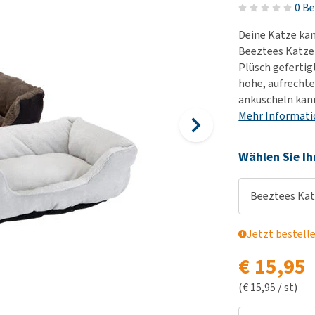
Futter und Trinknapfe
0 B
Ha
Medizinisches Zubehör
Training
Le
Deine Katze kan
Alles ansehen
Hundekotbeutel und
Ha
Beeztees Katzen
Halter
Plüsch gefertig
Ju
hohe, aufrechte
Alles ansehen
Ni
ankuscheln kan
Al
Mehr Informat
Wählen Sie Ih
Beeztees Kat
Jetzt bestell
€ 15,95
(€ 15,95 / st)