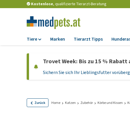
Kostenlose
, qualifizierte Tierarzt-Beratung
Tiere
Marken
Tierarzt Tipps
Hundera
Futter
Trovet Week: Bis zu 15 % Rabatt 
Trockenfutter
Sichern Sie sich Ihr Lieblingsfutter vorübe
Nassfutter
Diätfutter
Welpenfutter und
Leckerlis
Zurück
Home
Katzen
Zubehör
Körbe und Kissen
K
Hypoallergenes
Hundefutter
Leckerlis