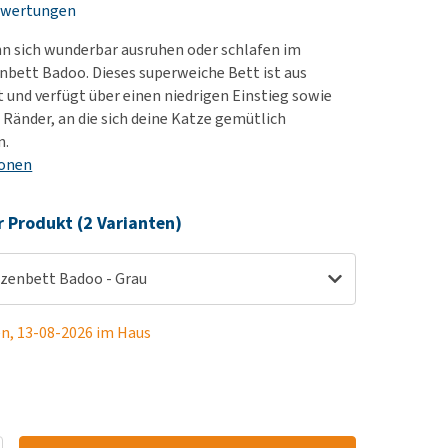
ewertungen
rn-, Nieren- und
berprobleme
n sich wunderbar ausruhen oder schlafen im
ut-/Fellprobleme und
bett Badoo. Dieses superweiche Bett ist aus
t und verfügt über einen niedrigen Einstieg sowie
ckreiz
 Ränder, an die sich deine Katze gemütlich
erenproblemen
n.
les ansehen
ionen
r Produkt (2 Varianten)
zenbett Badoo - Grau
en, 13-08-2026 im Haus