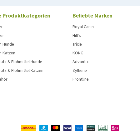
e Produktkategorien
Beliebte Marken
er
Royal Canin
ter
Hill's
n Hunde
Trixie
n Katzen
KONG
utz & Flohmittel Hunde
Advantix
utz & Flohmittel Katzen
Zylkene
ehör
Frontline