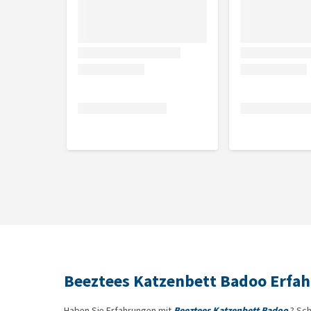
Beeztees Katzenbett Badoo Erfa
Haben Sie Erfahrungen mit
Beeztees Katzenbett Badoo
? Sch