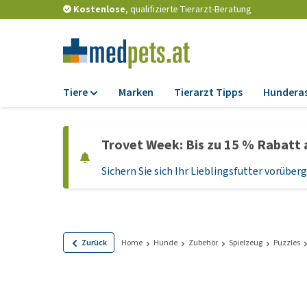
Kostenlose
, qualifizierte Tierarzt-Beratung
Tiere
Marken
Tierarzt Tipps
Hundera
Futter
Trovet Week: Bis zu 15 % Rabatt 
Trockenfutter
Sichern Sie sich Ihr Lieblingsfutter vorübe
Nassfutter
Diätfutter
Welpenfutter und
Leckerlis
Zurück
Home
Hunde
Zubehör
Spielzeug
Puzzles
Hypoallergenes
Hundefutter
Leckerlis