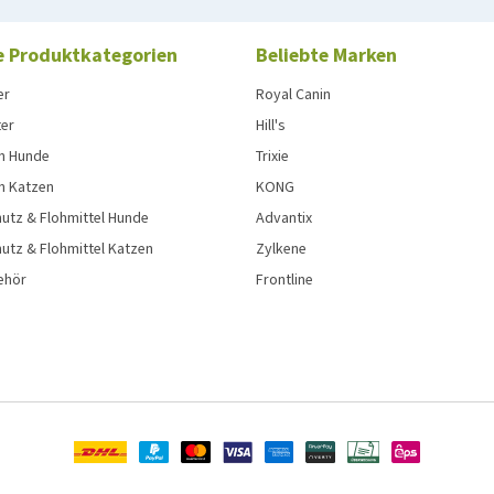
e Produktkategorien
Beliebte Marken
er
Royal Canin
ter
Hill's
n Hunde
Trixie
n Katzen
KONG
utz & Flohmittel Hunde
Advantix
utz & Flohmittel Katzen
Zylkene
ehör
Frontline