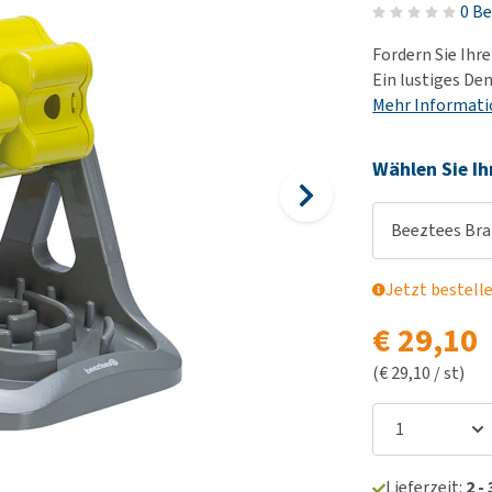
Futter und Trinknapfe
0 B
Ha
Medizinisches Zubehör
Training
Le
Fordern Sie Ihr
Alles ansehen
Hundekotbeutel und
Ha
Ein lustiges De
Halter
Mehr Informat
Ju
Alles ansehen
Ni
Wählen Sie Ih
Al
Beeztees Bra
Jetzt bestell
€ 29,10
(€ 29,10 / st)
Lieferzeit:
2 -