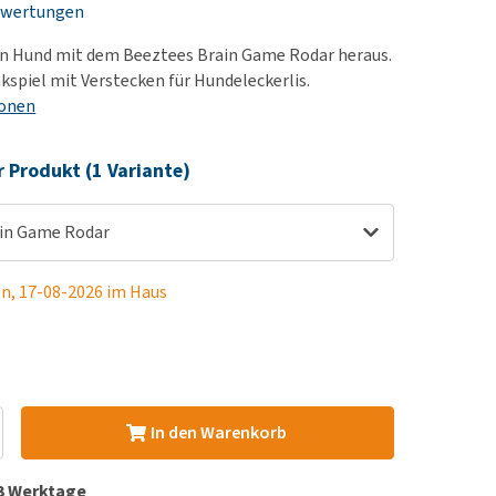
ewertungen
rn-, Nieren- und
berprobleme
en Hund mit dem Beeztees Brain Game Rodar heraus.
ut-/Fellprobleme und
nkspiel mit Verstecken für Hundeleckerlis.
ionen
ckreiz
erenproblemen
r Produkt (1 Variante)
les ansehen
in Game Rodar
en, 17-08-2026 im Haus
In den Warenkorb
 3 Werktage