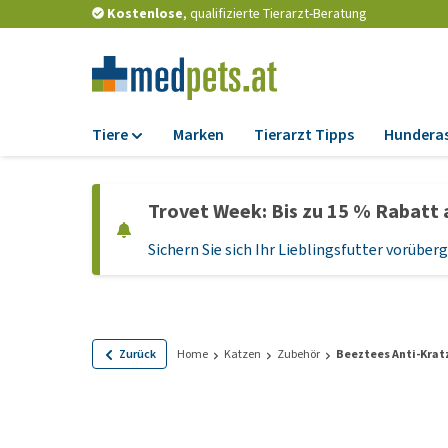
Kostenlose
, qualifizierte Tierarzt-Beratung
Tiere
Marken
Tierarzt Tipps
Hundera
Futter
Trovet Week: Bis zu 15 % Rabatt 
Trockenfutter
Sichern Sie sich Ihr Lieblingsfutter vorübe
Nassfutter
Diätfutter
Welpenfutter und
Leckerlis
Zurück
Home
Katzen
Zubehör
Beeztees Anti-Krat
Hypoallergenes
Hundefutter
Leckerlis