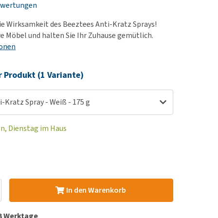
ewertungen
rn-, Nieren- und
berprobleme
ie Wirksamkeit des Beeztees Anti-Kratz Sprays!
ut-/Fellprobleme und
re Möbel und halten Sie Ihr Zuhause gemütlich.
ionen
ckreiz
erenproblemen
r Produkt (1 Variante)
les ansehen
-Kratz Spray - Weiß - 175 g
en, Dienstag im Haus
In den Warenkorb
 3 Werktage