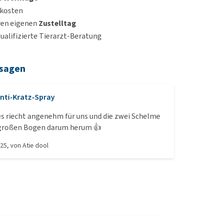
dkosten
ren eigenen
Zustelltag
qualifizierte Tierarzt-Beratung
 sagen
nti-Kratz-Spray
es riecht angenehm für uns und die zwei Schelme
großen Bogen darum herum 👍
025
, von
Atie dool