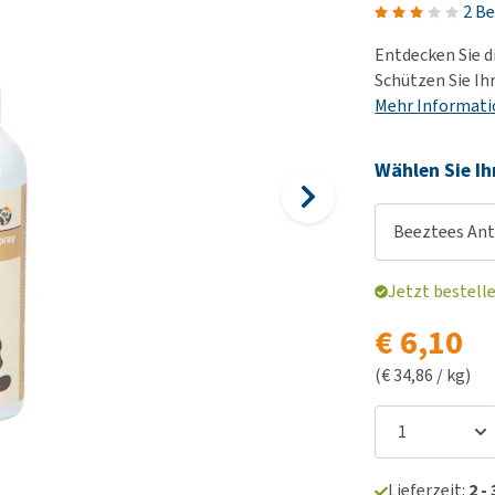
Futter und Trinknapfe
2 B
Ha
Medizinisches Zubehör
Training
Le
Entdecken Sie d
Alles ansehen
Hundekotbeutel und
Ha
Schützen Sie Ih
Halter
Mehr Informat
Ju
Alles ansehen
Ni
Wählen Sie Ih
Al
Beeztees Anti
Jetzt bestell
€ 6,10
(€ 34,86 / kg)
Lieferzeit:
2 -