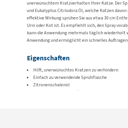
unerwünschtem Kratzverhalten Ihrer Katze. Der Spr
und Eukalyptus Citriodora Öl, welche Katzen davon 
effektive Wirkung sprühen Sie aus etwa 30 cm Entfer
Urin oder Kot ist. Es empfiehlt sich, den Spray vor
kann die Anwendung mehrmals täglich wiederholt we
Anwendung und ermöglicht ein schnelles Auftragen
Eigenschaften
Hilft, unerwünschtes Kratzen zu verhindern
Einfach zu verwendende Sprühflasche
Zitronenschalenöl
Eukalyptus Citriodora Öl
Inhalt
175 ml