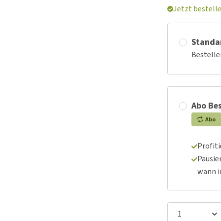
Jetzt bestell
Standa
Bestelle
Abo Bes
Abo
Profit
Pausie
wann 