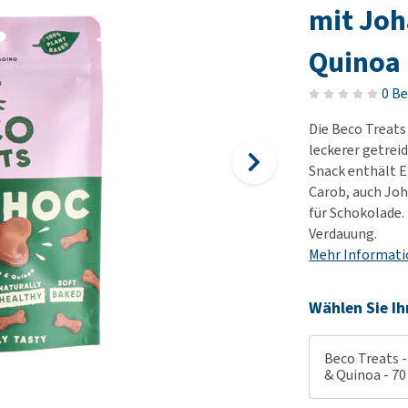
Futter und Trinknapfe
Ha
mit Joh
Medizinisches Zubehör
Training
Le
Alles ansehen
Quinoa
Hundekotbeutel und
Ha
Halter
Ju
0 B
Alles ansehen
Ni
Die Beco Treats
Al
leckerer getreid
Snack enthält E
Carob, auch Joh
für Schokolade. 
Verdauung.
Mehr Informat
Wählen Sie Ih
Beco Treats 
& Quinoa - 70