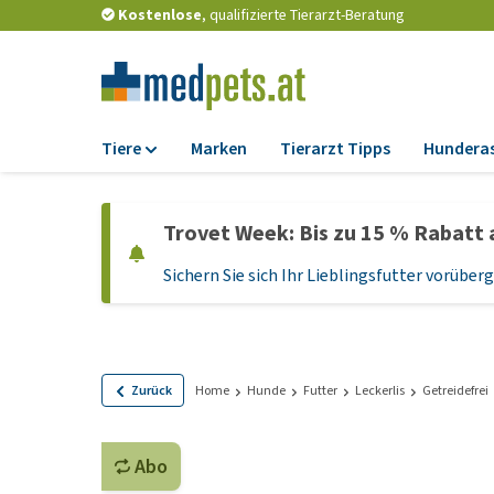
Kostenlose
, qualifizierte Tierarzt-Beratung
Tiere
Marken
Tierarzt Tipps
Hundera
Futter
Trovet Week: Bis zu 15 % Rabatt 
Trockenfutter
Sichern Sie sich Ihr Lieblingsfutter vorübe
Nassfutter
Diätfutter
Welpenfutter und
Leckerlis
Zurück
Home
Hunde
Futter
Leckerlis
Getreidefrei
Hypoallergenes
Hundefutter
Abo
Leckerlis