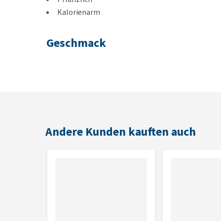
Kalorienarm
Geschmack
Johannisbrot, Kamille & Quinoa
Inhalt
70 Gramm
Andere Kunden kauften auch
Zusammensetzung
Hafermehl, pflanzliches Glycerin, Roggenmehl, get
Quinoa (1%), Kamille (1%), Mineralstoffe.