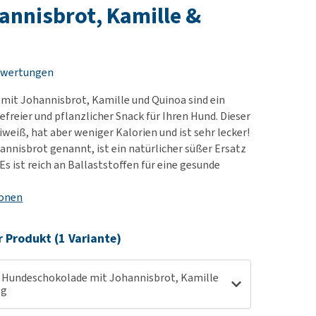
rn-, Nieren- und
annisbrot, Kamille &
berprobleme
ut-/Fellprobleme und
ckreiz
ewertungen
erenproblemen
 mit Johannisbrot, Kamille und Quinoa sind ein
les ansehen
efreier und pflanzlicher Snack für Ihren Hund. Dieser
iweiß, hat aber weniger Kalorien und ist sehr lecker!
annisbrot genannt, ist ein natürlicher süßer Ersatz
Es ist reich an Ballaststoffen für eine gesunde
ionen
r Produkt (1 Variante)
- Hundeschokolade mit Johannisbrot, Kamille
 g