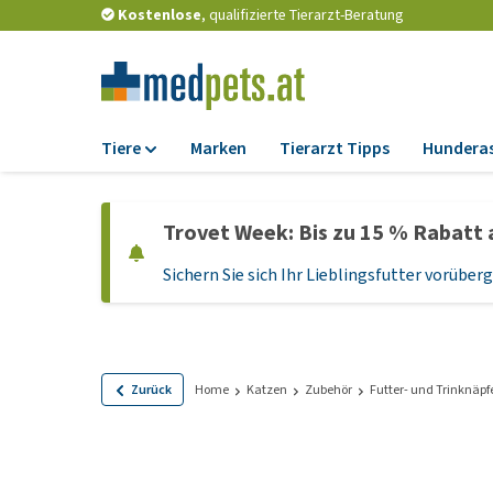
Kostenlose
, qualifizierte Tierarzt-Beratung
Tiere
Marken
Tierarzt Tipps
Hundera
Futter
Trovet Week: Bis zu 15 % Rabatt 
Trockenfutter
Sichern Sie sich Ihr Lieblingsfutter vorübe
Nassfutter
Diätfutter
Welpenfutter und
Leckerlis
Zurück
Home
Katzen
Zubehör
Futter- und Trinknäpf
Hypoallergenes
Hundefutter
Leckerlis