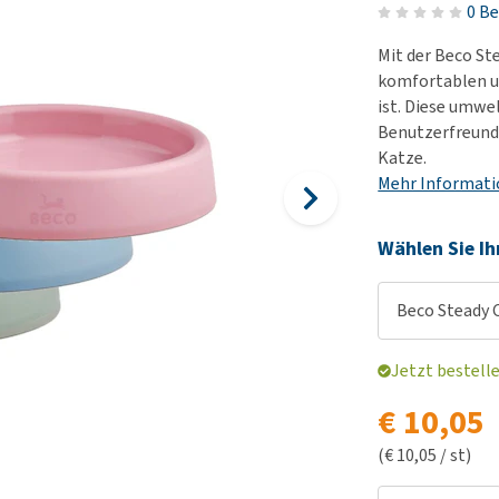
Futter und Trinknapfe
0 B
Ha
Medizinisches Zubehör
Training
Le
Mit der Beco St
Alles ansehen
Hundekotbeutel und
Ha
komfortablen un
Halter
ist. Diese umwe
Ju
Benutzerfreundl
Alles ansehen
Ni
Katze.
Al
Mehr Informat
Wählen Sie Ih
Beco Steady 
Jetzt bestell
€ 10,05
(€ 10,05 / st)