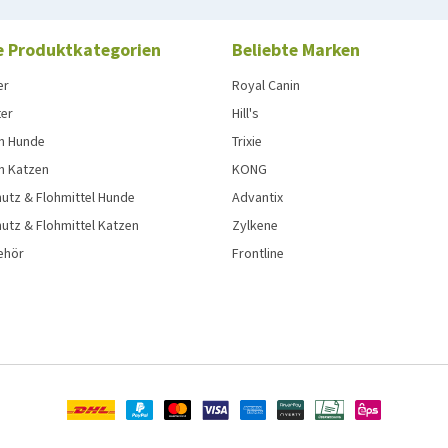
e Produktkategorien
Beliebte Marken
er
Royal Canin
ter
Hill's
n Hunde
Trixie
n Katzen
KONG
utz & Flohmittel Hunde
Advantix
utz & Flohmittel Katzen
Zylkene
ehör
Frontline