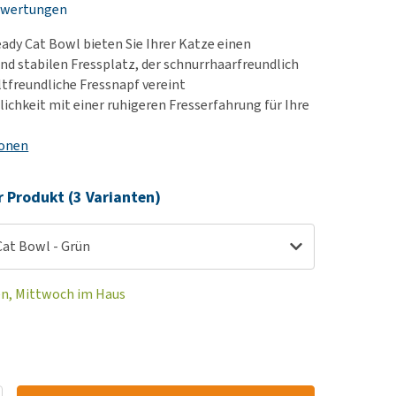
ewertungen
rn-, Nieren- und
berprobleme
eady Cat Bowl bieten Sie Ihrer Katze einen
ut-/Fellprobleme und
d stabilen Fressplatz, der schnurrhaarfreundlich
ltfreundliche Fressnapf vereint
ckreiz
ichkeit mit einer ruhigeren Fresserfahrung für Ihre
erenproblemen
les ansehen
ionen
r Produkt (3 Varianten)
Cat Bowl - Grün
en, Mittwoch im Haus