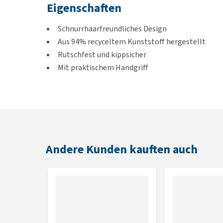
Eigenschaften
Schnurrhaarfreundliches Design
Aus 94% recyceltem Kunststoff hergestellt
Rutschfest und kippsicher
Mit praktischem Handgriff
BPA-frei und spülmaschinenfest
Umweltfreundliche Wahl
Farbe
Rosa, Blau oder Grün
Andere Kunden kauften auch
Inhalt und Abmessungen
300 ml, 17 x 17 x 3 cm