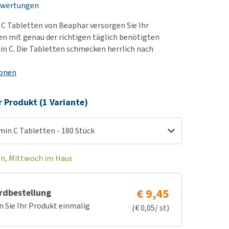
ewertungen
rn-, Nieren- und
berprobleme
 C Tabletten von Beaphar versorgen Sie Ihr
ut-/Fellprobleme und
n mit genau der richtigen täglich benötigten
n C. Die Tabletten schmecken herrlich nach
ckreiz
erenproblemen
ionen
les ansehen
r Produkt (1 Variante)
min C Tabletten - 180 Stück
en, Mittwoch im Haus
€ 9,45
rdbestellung
n Sie Ihr Produkt einmalig
(€ 0,05/ st)