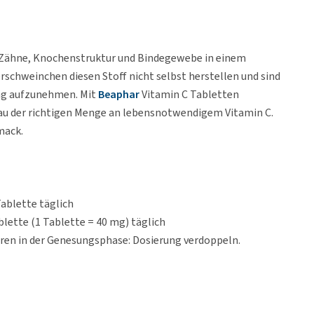
 Zähne, Knochenstruktur und Bindegewebe in einem
schweinchen diesen Stoff nicht selbst herstellen und sind
ung aufzunehmen. Mit
Beaphar
Vitamin C Tabletten
au der richtigen Menge an lebensnotwendigem Vitamin C.
mack.
ablette täglich
lette (1 Tablette = 40 mg) täglich
eren in der Genesungsphase: Dosierung verdoppeln.