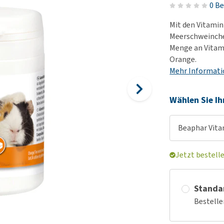
Futter und Trinknapfe
0 B
Ha
Medizinisches Zubehör
Training
Le
Mit den Vitamin
Alles ansehen
Hundekotbeutel und
Ha
Meerschweinche
Halter
Menge an Vitami
Ju
Orange.
Alles ansehen
Ni
Mehr Informat
Al
Wählen Sie Ih
Beaphar Vita
Jetzt bestell
Standa
Bestelle