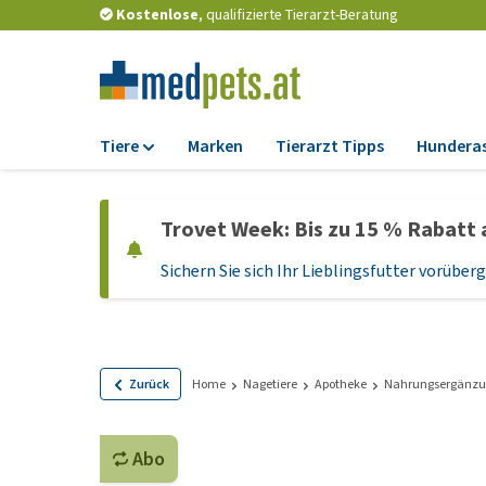
Kostenlose
, qualifizierte Tierarzt-Beratung
Tiere
Marken
Tierarzt Tipps
Hundera
Futter
Trovet Week: Bis zu 15 % Rabatt 
Trockenfutter
Sichern Sie sich Ihr Lieblingsfutter vorübe
Nassfutter
Diätfutter
Welpenfutter und
Leckerlis
Zurück
Home
Nagetiere
Apotheke
Nahrungsergänzu
Hypoallergenes
Hundefutter
Abo
Leckerlis