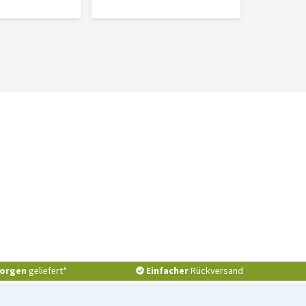
orgen
geliefert*
Einfacher
Rückversand