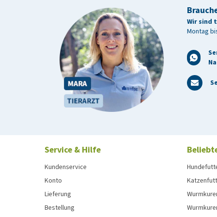
Brauche
Wir sind 
Montag bis
Se
Na
Se
Service & Hilfe
Beliebt
Kundenservice
Hundefutt
Konto
Katzenfut
Lieferung
Wurmkure
Bestellung
Wurmkure