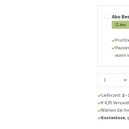
Abo Bes
Abo
Profit
Pausie
wann 
Lieferzeit:
2 -
€ 4,95 Versan
Wählen Sie Ih
Kostenlose
, 