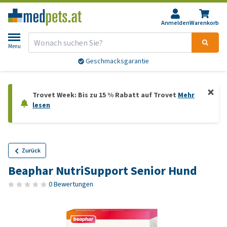
Anmelden
Warenkorb
Menu
Geschmacksgarantie
Trovet Week: Bis zu 15 % Rabatt auf Trovet
Mehr
lesen
Zurück
Beaphar NutriSupport Senior Hund
0 Bewertungen