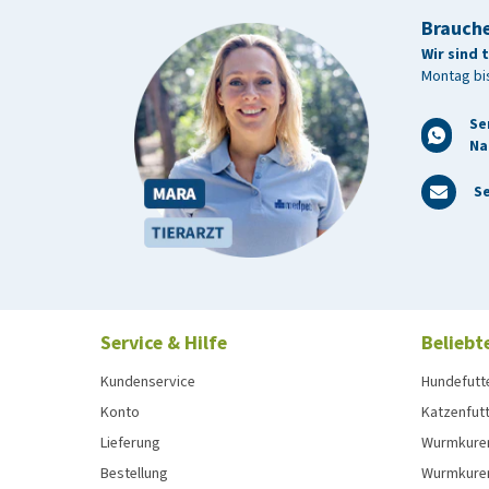
Brauche
Wir sind 
Montag bis
Se
Na
Se
Service & Hilfe
Beliebt
Kundenservice
Hundefutt
Konto
Katzenfut
Lieferung
Wurmkure
Bestellung
Wurmkure