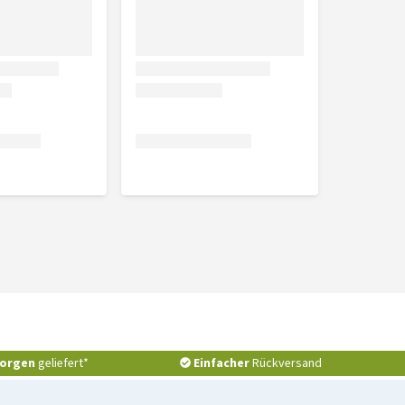
orgen
geliefert*
Einfacher
Rückversand