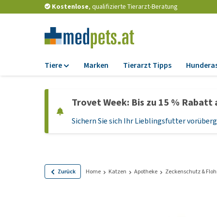
Kostenlose
, qualifizierte Tierarzt-Beratung
Tiere
Marken
Tierarzt Tipps
Hundera
Futter
Trovet Week: Bis zu 15 % Rabatt 
Trockenfutter
Sichern Sie sich Ihr Lieblingsfutter vorübe
Nassfutter
Diätfutter
Welpenfutter und
Leckerlis
Zurück
Home
Katzen
Apotheke
Zeckenschutz & Floh
Hypoallergenes
Hundefutter
Leckerlis