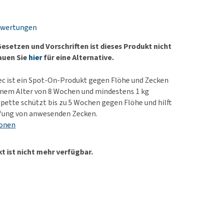
rn-, Nieren- und
berprobleme
ewertungen
ut-/Fellprobleme und
esetzen und Vorschriften ist dieses Produkt nicht
ckreiz
hauen Sie
hier
für eine Alternative.
erenproblemen
les ansehen
ec ist ein Spot-On-Produkt gegen Flöhe und Zecken
inem Alter von 8 Wochen und mindestens 1 kg
ipette schützt bis zu 5 Wochen gegen Flöhe und hilft
fung von anwesenden Zecken.
ionen
t ist nicht mehr verfügbar.