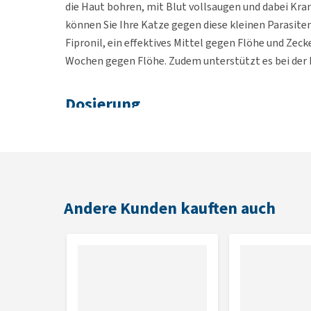
die Haut bohren, mit Blut vollsaugen und dabei Kr
können Sie Ihre Katze gegen diese kleinen Parasite
Fipronil, ein effektives Mittel gegen Flöhe und Zeck
Wochen gegen Flöhe. Zudem unterstützt es bei der
Dosierung
1 Pipette mit 0,5 ml Inhalt je Katze.
Packungseinheit
Andere Kunden kauften auch
Eine Packung Beaphar FiproTec enthält 3 Pipetten.
Kontraindikationen
Kaninchen