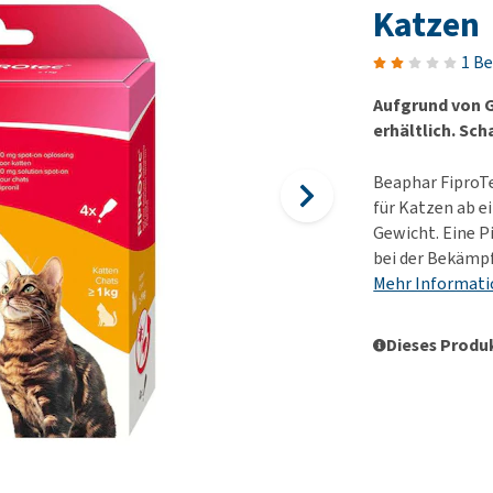
Futter und Trinknapfe
Ha
Katzen
Medizinisches Zubehör
Training
Le
Alles ansehen
1 B
Hundekotbeutel und
Ha
Halter
Aufgrund von G
Ju
erhältlich. Sc
Alles ansehen
Ni
Al
Beaphar FiproT
für Katzen ab e
Gewicht. Eine P
bei der Bekämp
Mehr Informat
Dieses Produk