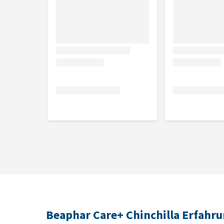
(Thymian) 120 mg
Beaphar Care+ Chinchilla Erfahr