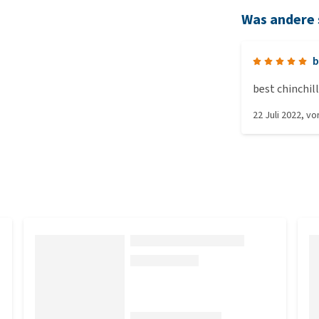
Was andere
b
best chinchil
22 Juli 2022
, v