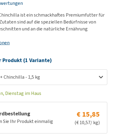
ewertungen
rn-, Nieren- und
berprobleme
hinchilla ist ein schmackhaftes Premiumfutter für
ut-/Fellprobleme und
 Zutaten sind auf die speziellen Bedürfnisse von
eschnitten und an die natürliche Ernährung
ckreiz
erenproblemen
ionen
les ansehen
r Produkt (1 Variante)
 Chinchilla - 1,5 kg
en, Dienstag im Haus
€ 15,85
rdbestellung
n Sie Ihr Produkt einmalig
(€ 10,57/ kg)