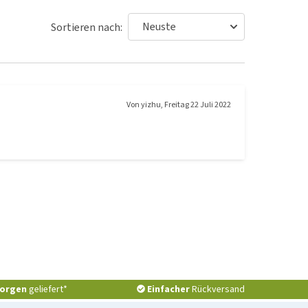
Sortieren nach:
Von
yizhu
,
Freitag 22 Juli 2022
orgen
geliefert*
Einfacher
Rückversand