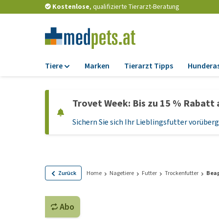
Kostenlose
, qualifizierte Tierarzt-Beratung
Tiere
Marken
Tierarzt Tipps
Hundera
Futter
Trovet Week: Bis zu 15 % Rabatt 
Trockenfutter
Sichern Sie sich Ihr Lieblingsfutter vorübe
Nassfutter
Diätfutter
Welpenfutter und
Leckerlis
Zurück
Home
Nagetiere
Futter
Trockenfutter
Beap
Hypoallergenes
Hundefutter
Abo
Leckerlis