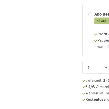
Abo Bes
Abo
Profit
Pausie
wann 
Lieferzeit:
2 -
€ 4,95 Versan
Wählen Sie Ih
Kostenlose
, 