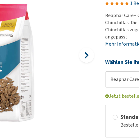
Futter und Trinknapfe
1 B
Ha
Medizinisches Zubehör
Training
Le
Beaphar Care+ C
Alles ansehen
Hundekotbeutel und
Ha
Chinchillas. Die
Halter
Chinchillas zug
Ju
angepasst.
Alles ansehen
Ni
Mehr Informat
Al
Wählen Sie Ih
Beaphar Care+
Jetzt bestell
Standa
Bestelle