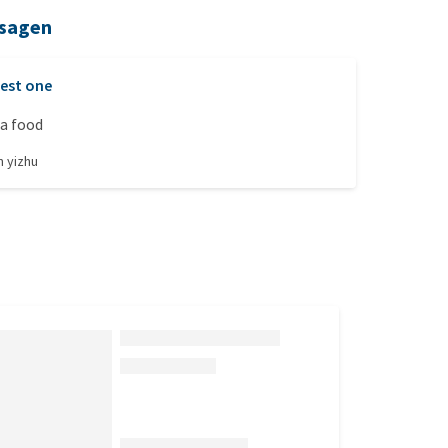
 sagen
est one
la food
on
yizhu