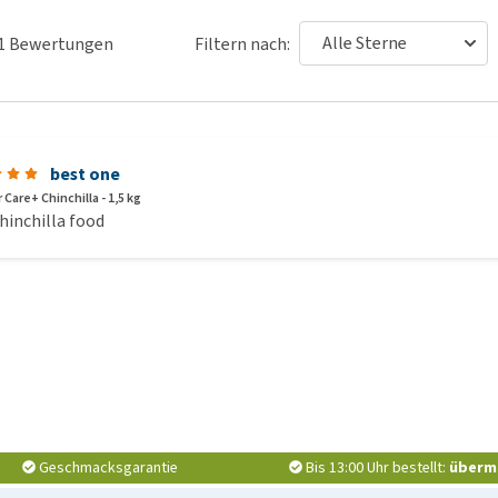
1
Bewertungen
Filtern nach:
best one
Care+ Chinchilla - 1,5 kg
hinchilla food
Geschmacksgarantie
Bis 13:00 Uhr bestellt:
überm