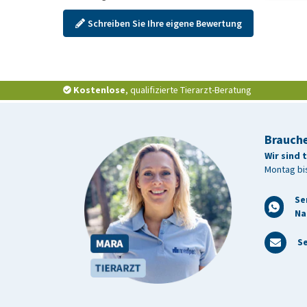
Schreiben Sie Ihre eigene Bewertung
Kostenlose
, qualifizierte Tierarzt-Beratung
Brauche
Wir sind 
Montag bis
Se
Na
Se