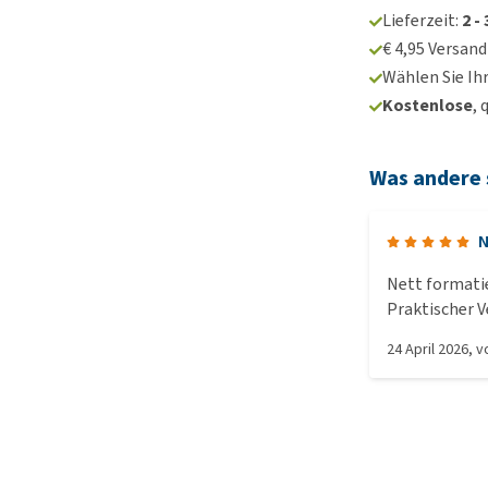
Lieferzeit:
2 -
€ 4,95 Versan
Wählen Sie Ih
Kostenlose
, 
Was andere
N
Nett formatie
Praktischer V
aufbekommt. 
24 April 2026
, 
Anknabbern, a
ist sehr glüc
ist – und wir 