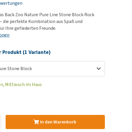
ewertungen
rn-, Nieren- und
berprobleme
as Back Zoo Nature Pure Line Stone Block Rock
ut-/Fellprobleme und
– die perfekte Kombination aus Spaß und
für Ihre gefiederten Freunde.
ckreiz
ionen
erenproblemen
les ansehen
r Produkt (1 Variante)
ure Stone Block
en, Mittwoch im Haus
In den Warenkorb