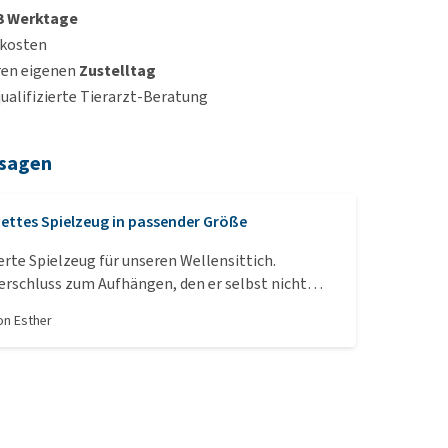
 3 Werktage
dkosten
ren eigenen
Zustelltag
qualifizierte Tierarzt-Beratung
 sagen
ettes Spielzeug in passender Größe
rte Spielzeug für unseren Wellensittich.
erschluss zum Aufhängen, den er selbst nicht
Unser Vögelchen findet es total toll zum
von
Esther
ber zum Glück geht es nicht so schnell kaputt. Er
klich damit, obwohl kein nerviges Glöckchen dran
auch!