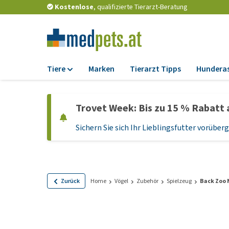
Kostenlose
, qualifizierte Tierarzt-Beratung
Tiere
Marken
Tierarzt Tipps
Hundera
Futter
Trovet Week: Bis zu 15 % Rabatt 
Trockenfutter
Sichern Sie sich Ihr Lieblingsfutter vorübe
Nassfutter
Diätfutter
Welpenfutter und
Leckerlis
Zurück
Home
Vögel
Zubehör
Spielzeug
Back Zoo 
Hypoallergenes
Hundefutter
Leckerlis