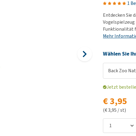
Futter und Trinknapfe
1 B
Ha
Medizinisches Zubehör
Training
Le
Entdecken Sie d
Alles ansehen
Hundekotbeutel und
Ha
Vogelspielzeug 
Halter
Funktionalität 
Ju
Mehr Informat
Alles ansehen
Ni
Al
Wählen Sie Ih
Back Zoo Nat
Jetzt bestell
€ 3,95
(€ 3,95 / st)