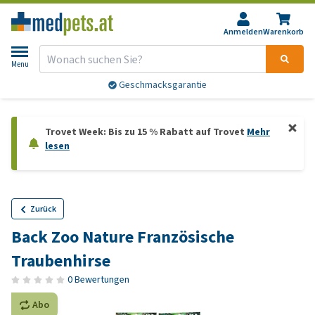
Anmelden
Warenkorb
Menu
Geschmacksgarantie
Trovet Week: Bis zu 15 % Rabatt auf Trovet
Mehr
lesen
Zurück
Back Zoo Nature Französische
Traubenhirse
0 Bewertungen
Abo