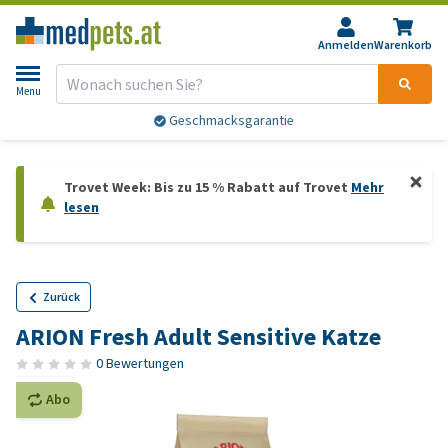
Anmelden
Warenkorb
Menu
Geschmacksgarantie
Trovet Week: Bis zu 15 % Rabatt auf Trovet
Mehr
lesen
Zurück
ARION Fresh Adult Sensitive Katze
0 Bewertungen
Abo