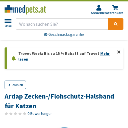
Anmelden
Warenkorb
Menu
Geschmacksgarantie
Trovet Week: Bis zu 15 % Rabatt auf Trovet
Mehr
lesen
Zurück
Ardap Zecken-/Flohschutz-Halsband
für Katzen
0 Bewertungen