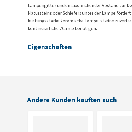
Lampengitter und ein ausreichender Abstand zur De
Natursteins oder Schiefers unter der Lampe förder
leistungsstarke keramische Lampe ist eine zuverläs
kontinuierliche Wärme benötigen.
Eigenschaften
Tiefe Infrarotwärme
Kein sichtbares Licht
Ideal für Tag und Nacht
Geeignet für ektotermische Tiere
Lange Lebensdauer
Sicher in Verwendung mit Thermostat
Andere Kunden kauften auch
E27-Fassung
Wattzahl