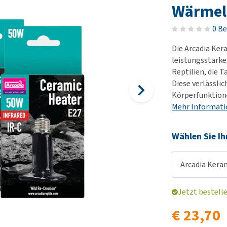
Futter und Trinknapfe
Ha
Wärme
Medizinisches Zubehör
Training
Le
Alles ansehen
0 B
Hundekotbeutel und
Ha
Halter
Die Arcadia Ke
Ju
leistungsstarke,
Alles ansehen
Ni
Reptilien, die 
Al
Diese verlässli
Körperfunktion
Mehr Informat
Wählen Sie Ih
Arcadia Kera
Jetzt bestell
€ 23,70