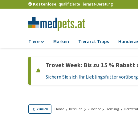
Kostenlose
, qualifizierte Tierarzt-Beratung
Tiere
Marken
Tierarzt Tipps
Hundera
Futter
Trovet Week: Bis zu 15 % Rabatt 
Trockenfutter
Sichern Sie sich Ihr Lieblingsfutter vorübe
Nassfutter
Diätfutter
Welpenfutter und
Leckerlis
Zurück
Home
Reptilien
Zubehör
Heizung
Heizstra
Hypoallergenes
Hundefutter
Leckerlis