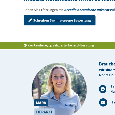
Haben Sie Erfahrungen mit
Arcadia Keramische Infrarot W
Schreiben Sie Ihre eigene Bewertung
Kostenlose
, qualifizierte Tierarzt-Beratung
Brauche
Wir sind 
Montag bis
Se
Na
Se