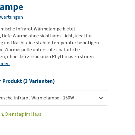
rn-, Nieren- und
lampe
berprobleme
ewertungen
ut-/Fellprobleme und
ramische Infrarot Wärmelampe bietet
ckreiz
 tiefe Wärme ohne sichtbares Licht, ideal für
erenproblemen
Tag und Nacht eine stabile Temperatur benötigen.
les ansehen
che Wärmequelle unterstützt natürliche
en, ohne den zirkadianen Rhythmus zu stören.
ionen
r Produkt (3 Varianten)
mische Infrarot Wärmelampe - 150W
en, Dienstag im Haus