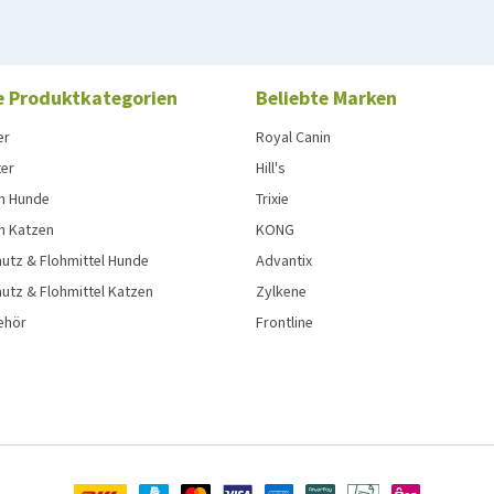
e Produktkategorien
Beliebte Marken
er
Royal Canin
ter
Hill's
n Hunde
Trixie
n Katzen
KONG
utz & Flohmittel Hunde
Advantix
utz & Flohmittel Katzen
Zylkene
ehör
Frontline