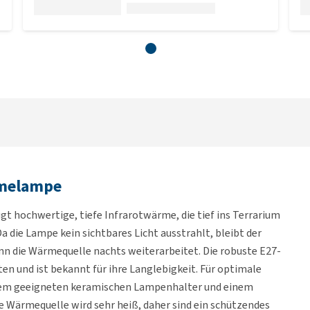
rmelampe
t hochwertige, tiefe Infrarotwärme, die tief ins Terrarium
Da die Lampe kein sichtbares Licht ausstrahlt, bleibt der
n die Wärmequelle nachts weiterarbeitet. Die robuste E27-
ten und ist bekannt für ihre Langlebigkeit. Für optimale
nem geeigneten keramischen Lampenhalter und einem
Wärmequelle wird sehr heiß, daher sind ein schützendes