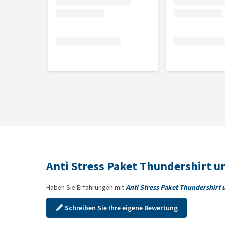
Gewöhnen Sie Ihren Hund an das Thundershirt. Tragen
sich Ihr Hund daran gewöhnt hat, kann das Hemd lä
täglich aus.
Der Adaptil Verdampfer wird einfach in die Steckdo
aufhält. Er ist für Räume von 50-70 m² geeignet.
Die
Adaptil Chews
sind schmackhafte Leckerlis mit 
Gewicht in kg
0 - 15 kg
15 - 30 kg
Anti Stress Paket Thundershirt u
>30 kg
Haben Sie Erfahrungen mit
Anti Stress Paket Thundershirt 
Inhalt
Schreiben Sie Ihre eigene Bewertung