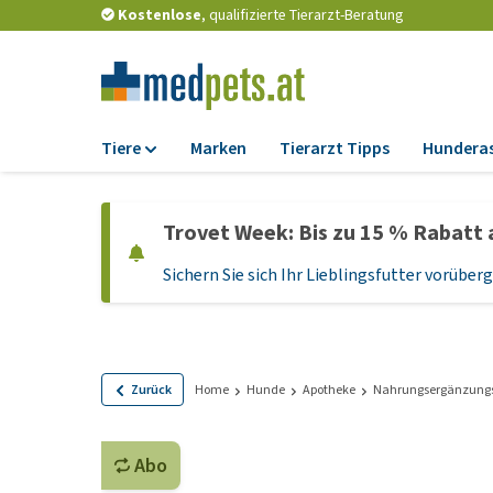
Kostenlose
, qualifizierte Tierarzt-Beratung
Tiere
Marken
Tierarzt Tipps
Hundera
Futter
Trovet Week: Bis zu 15 % Rabatt 
Trockenfutter
Sichern Sie sich Ihr Lieblingsfutter vorübe
Nassfutter
Diätfutter
Welpenfutter und
Leckerlis
Zurück
Home
Hunde
Apotheke
Nahrungsergänzungs
Hypoallergenes
Hundefutter
Abo
Leckerlis