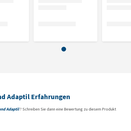
 Sie es anfangs nicht länger als 1 bis 2 Stunden auf. Sobald
nger getragen werden. Ziehen Sie es dann aber zweimal
se des Raumes gesteckt, in dem sich Ihr Hund am häufigsten
natürlichen Inhaltsstoffen.
Anzahl der Chews
1/2 Chews
1 Chew
nd Adaptil Erfahrungen
2 Chews
und Adaptil
? Schreiben Sie dann eine Bewertung zu diesem Produkt