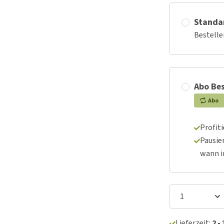
Standa
Bestelle
Abo Bes
Abo
Profit
Pausie
wann 
Lieferzeit:
2 -