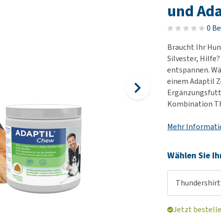
Futter und Trinknapfe
Ha
und Ada
Medizinisches Zubehör
Training
Le
Alles ansehen
0 B
Hundekotbeutel und
Ha
Halter
Braucht Ihr Hun
Ju
Silvester, Hilfe
Alles ansehen
Ni
entspannen. Wä
Al
einem Adaptil Z
Ergänzungsfutt
Kombination Th
Mehr Informat
Wählen Sie Ih
Thundershirt
Jetzt bestell