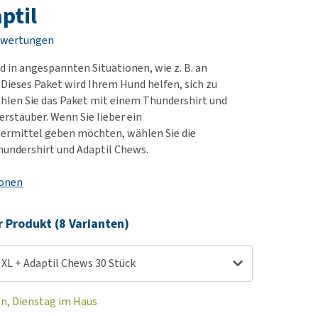
rn-, Nieren- und
ptil
berprobleme
ewertungen
ut-/Fellprobleme und
d in angespannten Situationen, wie z. B. an
ckreiz
? Dieses Paket wird Ihrem Hund helfen, sich zu
erenproblemen
hlen Sie das Paket mit einem Thundershirt und
les ansehen
erstäuber. Wenn Sie lieber ein
ermittel geben möchten, wählen Sie die
undershirt und Adaptil Chews.
ionen
r Produkt (8 Varianten)
 XL + Adaptil Chews 30 Stück
en, Dienstag im Haus