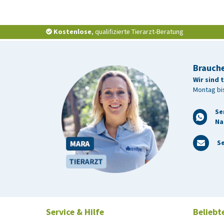
Thundershirt mit Adaptil-Verdampfer
Thundershirt mit Adaptil Chews
Kostenlose
, qualifizierte Tierarzt-Beratung
Brauche
Wir sind 
Montag bis
Se
Na
Se
Service & Hilfe
Beliebt