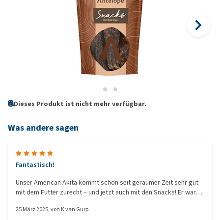
Dieses Produkt ist nicht mehr verfügbar.
Was andere sagen
Fantastisch!
Unser American Akita kommt schon seit geraumer Zeit sehr gut
mit dem Futter zurecht – und jetzt auch mit den Snacks! Er war
von der ersten Sekunde an begeistert. Schön, dass es das jetzt
25 März 2025
, von
K van Gurp
auch gibt.