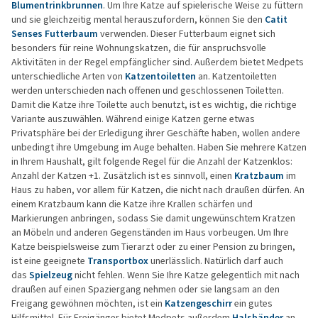
Blumentrinkbrunnen
. Um Ihre Katze auf spielerische Weise zu füttern
und sie gleichzeitig mental herauszufordern, können Sie den
Catit
Senses Futterbaum
verwenden. Dieser Futterbaum eignet sich
besonders für reine Wohnungskatzen, die für anspruchsvolle
Aktivitäten in der Regel empfänglicher sind. Außerdem bietet Medpets
unterschiedliche Arten von
Katzentoiletten
an. Katzentoiletten
werden unterschieden nach offenen und geschlossenen Toiletten.
Damit die Katze ihre Toilette auch benutzt, ist es wichtig, die richtige
Variante auszuwählen. Während einige Katzen gerne etwas
Privatsphäre bei der Erledigung ihrer Geschäfte haben, wollen andere
unbedingt ihre Umgebung im Auge behalten. Haben Sie mehrere Katzen
in Ihrem Haushalt, gilt folgende Regel für die Anzahl der Katzenklos:
Anzahl der Katzen +1. Zusätzlich ist es sinnvoll, einen
Kratzbaum
im
Haus zu haben, vor allem für Katzen, die nicht nach draußen dürfen. An
einem Kratzbaum kann die Katze ihre Krallen schärfen und
Markierungen anbringen, sodass Sie damit ungewünschtem Kratzen
an Möbeln und anderen Gegenständen im Haus vorbeugen. Um Ihre
Katze beispielsweise zum Tierarzt oder zu einer Pension zu bringen,
ist eine geeignete
Transportbox
unerlässlich. Natürlich darf auch
das
Spielzeug
nicht fehlen. Wenn Sie Ihre Katze gelegentlich mit nach
draußen auf einen Spaziergang nehmen oder sie langsam an den
Freigang gewöhnen möchten, ist ein
Katzengeschirr
ein gutes
Hilfsmittel. Für Freigänger bietet Medpets außerdem
Halsbänder
an,