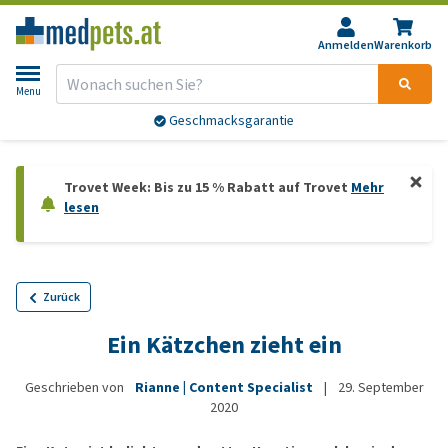
Anmelden
Warenkorb
Menu
Geschmacksgarantie
Trovet Week: Bis zu 15 % Rabatt auf Trovet
Mehr
lesen
Zurück
Ein Kätzchen zieht ein
Geschrieben von
Rianne | Content Specialist
|
29. September
2020