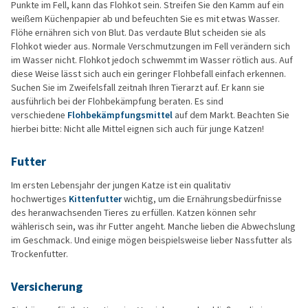
Punkte im Fell, kann das Flohkot sein. Streifen Sie den Kamm auf ein
weißem Küchenpapier ab und befeuchten Sie es mit etwas Wasser.
Flöhe ernähren sich von Blut. Das verdaute Blut scheiden sie als
Flohkot wieder aus. Normale Verschmutzungen im Fell verändern sich
im Wasser nicht. Flohkot jedoch schwemmt im Wasser rötlich aus. Auf
diese Weise lässt sich auch ein geringer Flohbefall einfach erkennen.
Suchen Sie im Zweifelsfall zeitnah Ihren Tierarzt auf. Er kann sie
ausführlich bei der Flohbekämpfung beraten. Es sind
verschiedene
Flohbekämpfungsmittel
auf dem Markt. Beachten Sie
hierbei bitte: Nicht alle Mittel eignen sich auch für junge Katzen!
Futter
Im ersten Lebensjahr der jungen Katze ist ein qualitativ
hochwertiges
Kittenfutter
wichtig, um die Ernährungsbedürfnisse
des heranwachsenden Tieres zu erfüllen. Katzen können sehr
wählerisch sein, was ihr Futter angeht. Manche lieben die Abwechslung
im Geschmack. Und einige mögen beispielsweise lieber Nassfutter als
Trockenfutter.
Versicherung