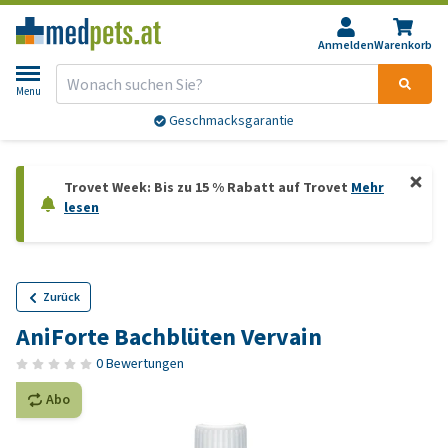
Anmelden
Warenkorb
Menu
Geschmacksgarantie
Trovet Week: Bis zu 15 % Rabatt auf Trovet
Mehr
lesen
Zurück
AniForte Bachblüten Vervain
0 Bewertungen
Abo