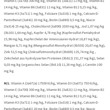
Vitamin E (3a700) 300 mg/kg, Vitamin B1 (3a821) 12 mg/kg, Vitamin B2
14 mg/kg, Vitamin B6 (3a831) 12 mg/kg, Vitamin B12 0,15 mg/kg,
Vitamin K3 (3a711) 1 mg/kg, Folsäure (3a316) 1 mg/kg, Calcium-D-
Pantothenat (3a841) 20 mg/kg, Biotin (3a880) 0,5 mg/kg, Niacin
(3a314) 25 mg/kg, Cholinchlorid (3a890) 2030 mg/kg, Jod 1,07 mg/kg
(3b203 1,64 mg/kg), Kupfer 4,78 mg/kg (Kupfersulfat-Pentahydrat
15,96 mg/kg, Kupferchelat der Aminosäuren Hydrat 16,87 mg/kg),
Mangan 6,71 mg/kg (Mangansulfat-Monohydrat (3b503) 20,67 mg/kg),
Zink 52,5 mg/kg (Zinksulfatmonohydrat (3b605) 125,74 mg/kg ,
Zinkchelat aus hydrolysierten Proteinen (3b612) 151,37 mg/kg), Selan
0,03 mg/kg (organisches Selan (3b8.10) 11,38 mg/kg), L-Carnitin 100
mg/kg
M/L
: Vitamin A (3a672a) 17500 IU/kg, Vitamin D3 (3a671) 750 IU/kg,
Vitamin E (3a700) 300 mg/kg, Vitamin B1 (3a821) 12 mg/kg, Vitamin B2
14 mg/kg, Vitamin B6 (3a831) 12 mg/kg, Vitamin B12 0,15 mg/kg,
Vitamin K3 (3a711) 1 mg/kg, Folsäure (3a316) 1 mg/kg, Calcium-D-
Pantothenat (3a841) 20 mg/kg, Biotin (3a880) 0,5 mg/kg, Niacin