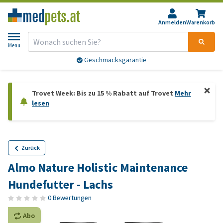
Anmelden
Warenkorb
Menu
Geschmacksgarantie
Trovet Week: Bis zu 15 % Rabatt auf Trovet
Mehr
lesen
Zurück
Almo Nature Holistic Maintenance
Hundefutter - Lachs
0 Bewertungen
Abo