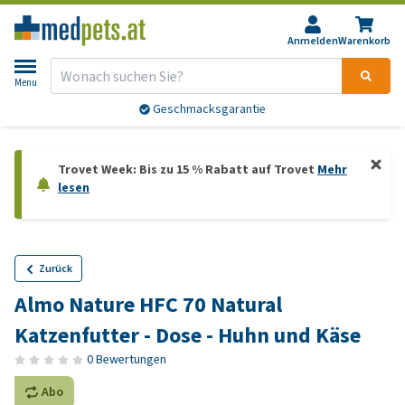
Anmelden
Warenkorb
Menu
Geschmacksgarantie
Trovet Week: Bis zu 15 % Rabatt auf Trovet
Mehr
lesen
Zurück
Almo Nature HFC 70 Natural
Katzenfutter - Dose - Huhn und Käse
0 Bewertungen
Abo