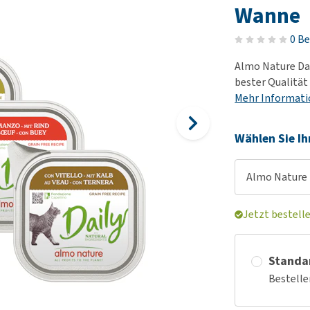
Futter und Trinknapfe
Ha
Wanne
Medizinisches Zubehör
Training
Le
Alles ansehen
0 B
Hundekotbeutel und
Ha
Halter
Almo Nature Dai
Ju
bester Qualität
Alles ansehen
Ni
Mehr Informat
Al
Wählen Sie Ih
Almo Nature D
Jetzt bestell
Standa
Bestelle