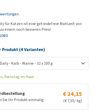
rn-, Nieren- und
berprobleme
ewertungen
ut-/Fellprobleme und
ly für Katzen ist eine getreidefreie Mahlzeit von
ckreiz
 zu einem noch besseren Preis!
erenproblemen
ionen
les ansehen
r Produkt (4 Varianten)
aily - Kalb - Wanne - 32 x 100 g
en, Dienstag im Haus
€ 24,15
rdbestellung
n Sie Ihr Produkt einmalig
(€ 7,55/ kg)