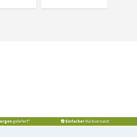
orgen
geliefert*
Einfacher
Rückversand