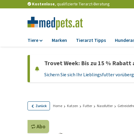
Kostenlose
, qualifizierte Tierarzt-Beratung
Tiere
Marken
Tierarzt Tipps
Hundera
Futter
Trovet Week: Bis zu 15 % Rabatt 
Trockenfutter
Sichern Sie sich Ihr Lieblingsfutter vorübe
Nassfutter
Diätfutter
Welpenfutter und
Leckerlis
Zurück
Home
Katzen
Futter
Nassfutter
Getreidefre
Hypoallergenes
Hundefutter
Abo
Leckerlis