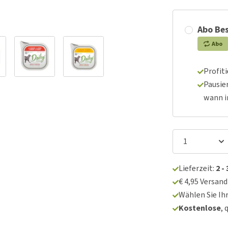
Abo Bes
Abo
Profit
Pausie
wann 
Lieferzeit:
2 -
€ 4,95 Versan
Wählen Sie Ih
Kostenlose
, 