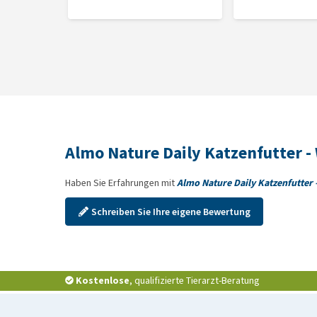
Rindfleisch:
Fleisch und Nebenerzeugnisse 60 % (Rin
Chicorée 0,07 %).
Analytische Bestandteile
Rohprotein 10 %; Feuchtigkeit 82 %; Rohfaser 0,4 
Almo Nature Daily Katzenfutter 
Haben Sie Erfahrungen mit
Almo Nature Daily Katzenfutter
Schreiben Sie Ihre eigene Bewertung
Kostenlose
, qualifizierte Tierarzt-Beratung