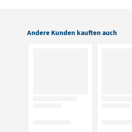
Inhalt
32 x 100g
Andere Kunden kauften auch
Zusammensetzung
Huhn:
Fleisch und Nebenerzeugnisse 60 % (Huhn 4 %)
0,07 %).
Kalb:
Fleisch und Nebenerzeugnisse 60 % (Kalb 4 %),
%).
Truthahn:
Fleisch und Nebenerzeugnisse 60 % (Truth
Chicorée 0,07 %).
Kaninchen:
Fleisch und Nebenerzeugnisse 60 % (Kan
Chicorée 0,07 %).