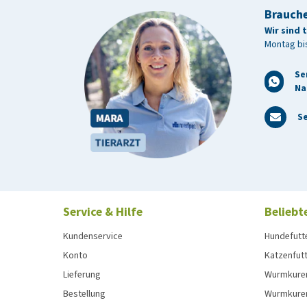
Brauche
Wir sind 
Montag bis
Se
Na
Se
Service & Hilfe
Beliebt
Kundenservice
Hundefutt
Konto
Katzenfut
Lieferung
Wurmkure
Bestellung
Wurmkure