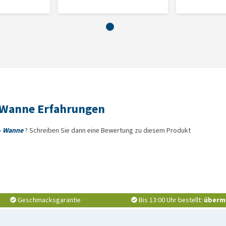
d 4 %), Mineralien, Pflanzenfaserextrakt (Inulin aus
%; Rohasche 2 %; Rohfett 5 %
- Wanne Erfahrungen
 - Wanne
? Schreiben Sie dann eine Bewertung zu diesem Produkt
Geschmacksgarantie
Bis 13:00 Uhr bestellt:
überm