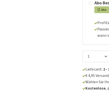
Abo Bes
Abo
Profit
Pausie
wann 
Lieferzeit:
2 -
€ 4,95 Versan
Wählen Sie Ih
Kostenlose
, 