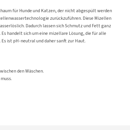
chaum für Hunde und Katzen, der nicht abgespült werden
izellenwassertechnologie zurückzuführen. Diese Mizellen
asserlöslich. Dadurch lassen sich Schmutz und Fett ganz
Es handelt sich um eine mizellare Lösung, die für alle
 Es ist pH-neutral und daher sanft zur Haut.
 zwischen den Wäschen.
 muss.
gesamte Fell Ihres Tieres auf. Massieren Sie den Schaum ein