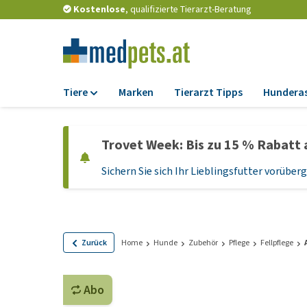
Kostenlose
, qualifizierte Tierarzt-Beratung
Tiere
Marken
Tierarzt Tipps
Hundera
Futter
Trovet Week: Bis zu 15 % Rabatt 
Trockenfutter
Sichern Sie sich Ihr Lieblingsfutter vorübe
Nassfutter
Diätfutter
Welpenfutter und
Leckerlis
Zurück
Home
Hunde
Zubehör
Pflege
Fellpflege
Hypoallergenes
Hundefutter
Abo
Leckerlis