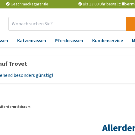
Geschmacksgarantie
Bis 13:00 Uhr bestellt:
überm
ssen
Katzenrassen
Pferderassen
Kundenservice
M
Zubehör
Apotheke
Er
auf Trovet
Abkühlung
Wurmkuren
Än
un
rgehend besonders günstig!
Pflege
Zeckenschutz und
Flohmittel
At
Sicherheit und Reflektion
Nahrungserganzungsmittel
Ga
Korbe und Kissen
P
Vitamine und Mineralien
Spielzeug
Allerderm-Schaum
Ge
Probiotika und
Halsbänder, Leinen und
Be
Immunsystem
Allerd
Geschirre
Hü
Barf