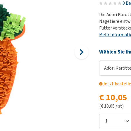
Futter und Trinknapfe
0 B
Ha
Medizinisches Zubehör
Training
Le
Die Adori Karot
Alles ansehen
Hundekotbeutel und
Ha
Nagetiere entwi
Halter
Futter verstecke
Ju
Mehr Informat
Alles ansehen
Ni
Al
Wählen Sie Ih
Adori Karott
Jetzt bestell
€ 10,05
(€ 10,05 / st)