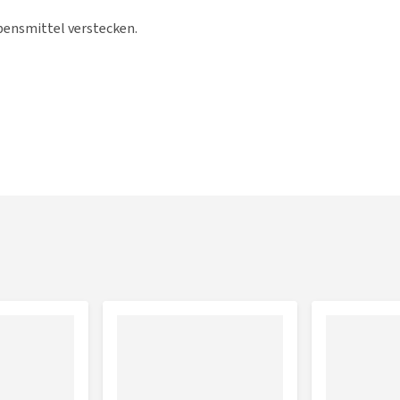
bensmittel verstecken.
eer ist. So kann man es ab und zu greifen und es bleibt für