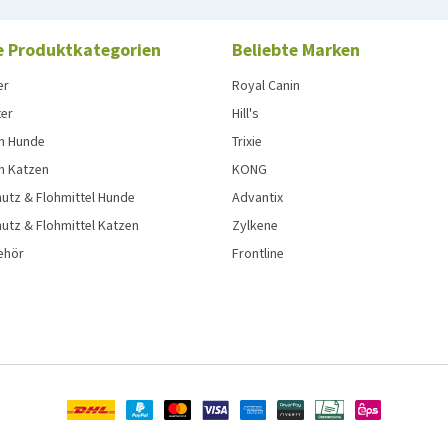
e Produktkategorien
Beliebte Marken
er
Royal Canin
ter
Hill's
n Hunde
Trixie
n Katzen
KONG
utz & Flohmittel Hunde
Advantix
utz & Flohmittel Katzen
Zylkene
ehör
Frontline