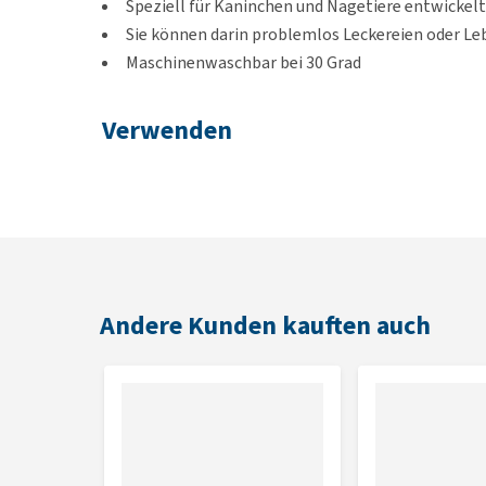
Speziell für Kaninchen und Nagetiere entwickelt
Sie können darin problemlos Leckereien oder Le
Maschinenwaschbar bei 30 Grad
Verwenden
Es ist am besten, die Matte wegzuräumen, wenn sie l
die Tiere spannend.
Farbe
Orange und Grün
Andere Kunden kauften auch
Abmessungen
35 x 22 cm