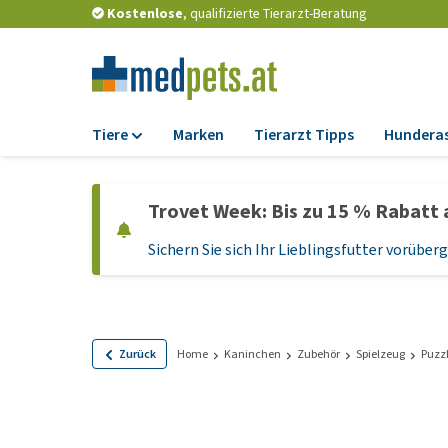
Kostenlose
, qualifizierte Tierarzt-Beratung
Tiere
Marken
Tierarzt Tipps
Hundera
Futter
Trovet Week: Bis zu 15 % Rabatt 
Trockenfutter
Sichern Sie sich Ihr Lieblingsfutter vorübe
Nassfutter
Diätfutter
Welpenfutter und
Leckerlis
Zurück
Home
Kaninchen
Zubehör
Spielzeug
Puzz
Hypoallergenes
Hundefutter
Leckerlis