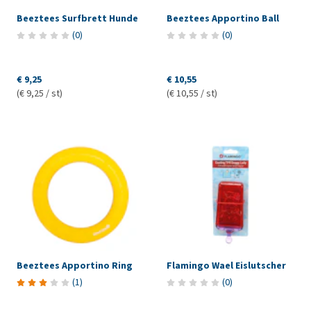
Beeztees Surfbrett Hunde
Beeztees Apportino Ball
(
0
)
(
0
)
€ 9,25
€ 10,55
(€ 9,25 / st)
(€ 10,55 / st)
Beeztees Apportino Ring
Flamingo Wael Eislutscher
(
1
)
(
0
)