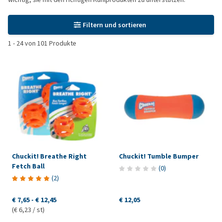
Filtern und sortieren
1
-
24
von
101
Produkte
Chuckit! Breathe Right
Chuckit! Tumble Bumper
Fetch Ball
(
0
)
(
2
)
€ 7,65
-
€ 12,45
€ 12,05
(€ 6,23 / st)