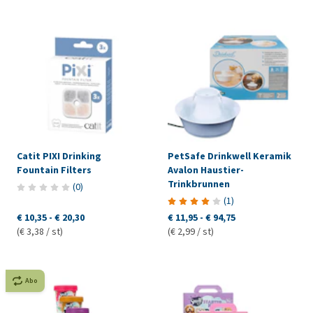
Catit PIXI Drinking
PetSafe Drinkwell Keramik
Fountain Filters
Avalon Haustier-
Trinkbrunnen
(
0
)
(
1
)
€ 10,35
-
€ 20,30
€ 11,95
-
€ 94,75
(€ 3,38 / st)
(€ 2,99 / st)
Abo