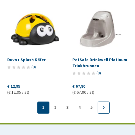
Duvo+ Splash Käfer
PetSafe Drinkwell Platinum
Trinkbrunnen
(
0
)
(
0
)
€ 12,95
€ 67,80
(€ 12,95 / st)
(€ 67,80 / st)
1
2
3
4
5