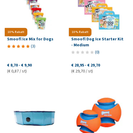
10 % Rabatt
10 % Rabatt
Smoofl Ice Mix for Dogs
Smoofl Dog Ice Starter Kit
- Medium
(
3
)
(
0
)
€ 8,70
-
€ 9,90
€ 28,95
-
€ 29,70
(€ 0,87 / st)
(€ 29,70 / st)