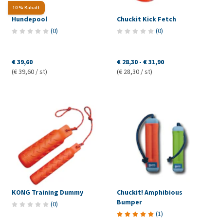
10 % Rabatt
Hundepool
Chuckit Kick Fetch
(
0
)
(
0
)
€ 39,60
€ 28,30
-
€ 31,90
(€ 39,60 / st)
(€ 28,30 / st)
KONG Training Dummy
Chuckit! Amphibious
Bumper
(
0
)
(
1
)