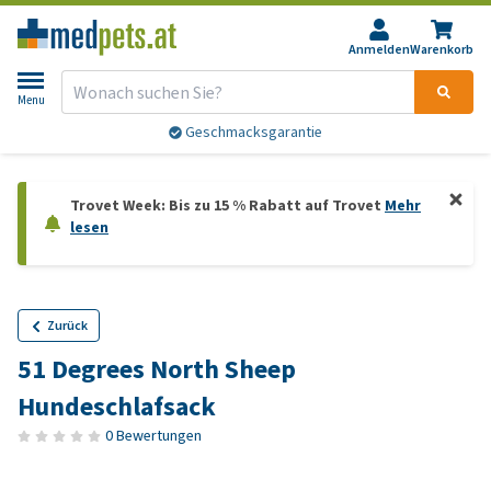
Anmelden
Warenkorb
Menu
Geschmacksgarantie
Trovet Week: Bis zu 15 % Rabatt auf Trovet
Mehr
lesen
Zurück
51 Degrees North Sheep
Hundeschlafsack
0 Bewertungen