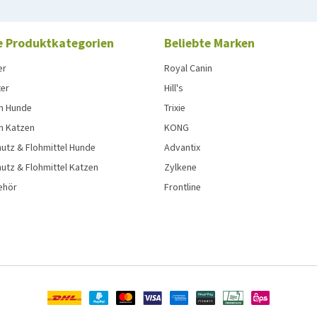
e Produktkategorien
Beliebte Marken
er
Royal Canin
ter
Hill's
n Hunde
Trixie
n Katzen
KONG
utz & Flohmittel Hunde
Advantix
utz & Flohmittel Katzen
Zylkene
ehör
Frontline