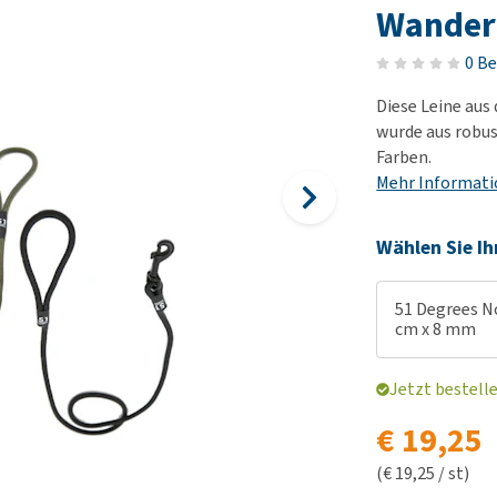
Futter und Trinknapfe
Ha
Wander
Medizinisches Zubehör
Training
Le
Alles ansehen
0 B
Hundekotbeutel und
Ha
Halter
Diese Leine aus
Ju
wurde aus robus
Alles ansehen
Ni
Farben.
Al
Mehr Informat
Wählen Sie Ih
51 Degrees No
cm x 8 mm
Jetzt bestell
€ 19,25
(€ 19,25 / st)