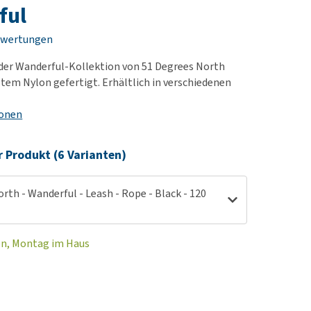
rn-, Nieren- und
ful
berprobleme
ewertungen
ut-/Fellprobleme und
 der Wanderful-Kollektion von 51 Degrees North
ckreiz
tem Nylon gefertigt. Erhältlich in verschiedenen
erenproblemen
les ansehen
ionen
r Produkt (6 Varianten)
rth - Wanderful - Leash - Rope - Black - 120
en, Montag im Haus