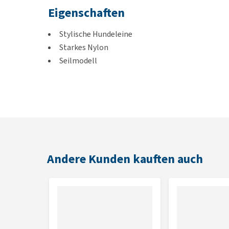
Eigenschaften
Stylische Hundeleine
Starkes Nylon
Seilmodell
Größen
120 cm x 8 mm
120 cm x 12,5 mm
Andere Kunden kauften auch
Farben
Burgunderrot, Schwarz oder Khaki