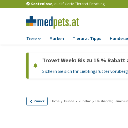
Kostenlose
, qualifizierte Tierarzt-Beratung
Tiere
Marken
Tierarzt Tipps
Hundera
Futter
Trovet Week: Bis zu 15 % Rabatt 
Trockenfutter
Sichern Sie sich Ihr Lieblingsfutter vorübe
Nassfutter
Diätfutter
Welpenfutter und
Leckerlis
Zurück
Home
Hunde
Zubehör
Halsbänder, Leinen un
Hypoallergenes
Hundefutter
Leckerlis