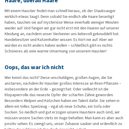
Haare, überall Haare
Mit einem Haustier findet man schnell heraus, ob der Staubsauger
wirklich etwas taugt. Denn sobald Sie endlich alle Haare beseitigt
haben, tauchen sie auf mysteriöse Weise innerhalb weniger Minuten
wieder auf. Und fangen wir gar nicht erst mit den Haaren auf unserer
Kleidung an, nachdem unser Vierbeiner uns liebevoll geknuddelt hat.
Hundebesitzer und Katzenhalter wissen: Es hört nie auf. Aber wir
würden es nicht anders haben wollen – schließlich gibt es nichts
Schöneres als eine warme Umarmung von unserem Haustier!
Oops, das war ich nicht
Wer kennt das nicht? Diese unschuldigen, großen Augen, die Sie
anstarren, nachdem Ihr Haustier großes Interesse an Ihren Pflanzen –
insbesondere an der Erde – gezeigt hat. Oder vielleicht ist die
Klopapierrolle das neueste Opfer der scharfen Zähne geworden.
Besonders Welpen und Kätzchen haben ein Talent dafür. Sie sehen in
allem ein tolles Spielzeug – egal ob neue Schuhe, ein Sofa oder
Socken. So niedlich und gut erzogen unsere Haustiere auch sind, wir
müssen unsere Sachen stets im Auge behalten. Man kann es aber auch
positiv sehen: Es zwingt uns, unser Zuhause sauber und ordentlich zu