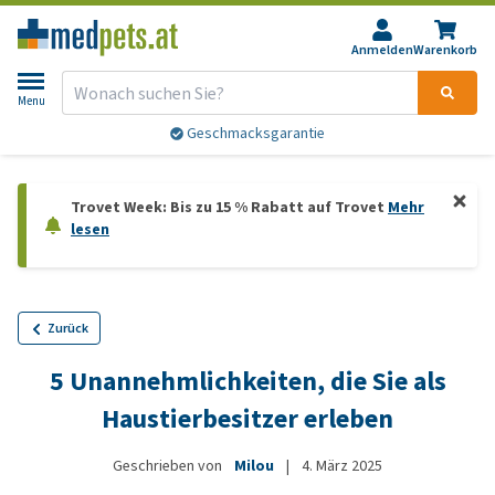
Anmelden
Warenkorb
Menu
Geschmacksgarantie
Trovet Week: Bis zu 15 % Rabatt auf Trovet
Mehr
lesen
Zurück
5 Unannehmlichkeiten, die Sie als
Haustierbesitzer erleben
Geschrieben von
Milou
|
4. März 2025