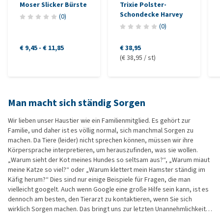
Moser Slicker Bürste
Trixie Polster-
Schondecke Harvey
(
0
)
(
0
)
€ 9,45
-
€ 11,85
€ 38,95
(€ 38,95 / st)
Man macht sich ständig Sorgen
Wir lieben unser Haustier wie ein Familienmitglied. Es gehört zur
Familie, und daher ist es völlig normal, sich manchmal Sorgen zu
machen. Da Tiere (leider) nicht sprechen können, müssen wir ihre
Körpersprache interpretieren, um herauszufinden, was sie wollen.
„Warum sieht der Kot meines Hundes so seltsam aus?“, „Warum miaut
meine Katze so viel?“ oder „Warum klettert mein Hamster ständig im
Käfig herum?“ Dies sind nur einige Beispiele für Fragen, die man
vielleicht googelt. Auch wenn Google eine große Hilfe sein kann, ist es
dennoch am besten, den Tierarzt zu kontaktieren, wenn Sie sich
wirklich Sorgen machen. Das bringt uns zur letzten Unannehmlichkeit…